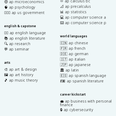
♾️ ap calculus bc
🤑 ap microeconomics
📐 ap precalculus
🧠 ap psychology
📊 ap statistics
👩🏾‍⚖️ ap us government
💻 ap computer science a
⌨️ ap computer science p
english & capstone
✍🏽 ap english language
world languages
📚 ap english literature
🇨🇳 ap chinese
🔍 ap research
🇫🇷 ap french
💬 ap seminar
🇩🇪 ap german
🇮🇹 ap italian
arts
🇯🇵 ap japanese
🎨 ap art & design
🏛️ ap latin
🖼️ ap art history
🇪🇸 ap spanish language
🎵 ap music theory
💃🏽 ap spanish literature
career kickstart
💼 ap business with personal
finance
🔒 ap cybersecurity