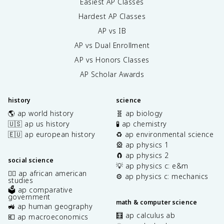
Easiest AP Classes
Hardest AP Classes
AP vs IB
AP vs Dual Enrollment
AP vs Honors Classes
AP Scholar Awards
history
science
🌎 ap world history
🧬 ap biology
🇺🇸 ap us history
🧪 ap chemistry
🇪🇺 ap european history
♻️ ap environmental science
🎡 ap physics 1
🧲 ap physics 2
social science
💡 ap physics c: e&m
✊🏿 ap african american
⚙️ ap physics c: mechanics
studies
🗳️ ap comparative
government
math & computer science
🚜 ap human geography
🧮 ap calculus ab
💶 ap macroeconomics