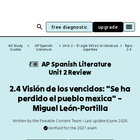
free diagnostic
upgrade
All Study
AP Spanish
Unit 2 – El siglo XVI en la literatura
Topic:
Guides
Literature
española
2.4
💃🏽
AP Spanish Literature
Unit 2 Review
2.4 Visión de los vencidos: "Se ha
perdido el pueblo mexica" –
Miguel León-Portilla
Written by the Fiveable Content Team • Last updated June 2026
Verified for the
2027
exam