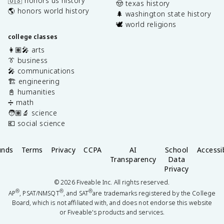
🇺🇸 honors us history
🤠 texas history
🌎 honors world history
🌲 washington state history
🕊️ world religions
college classes
👩🏽‍🎤 arts
👔 business
🎤 communications
🏗️ engineering
📓 humanities
➗ math
🧑🏽‍🔬 science
💶 social science
unds
Terms
Privacy
CCPA
AI
School
Accessib
Transparency
Data
Privacy
©
2026
Fiveable Inc. All rights reserved.
®
®
®
AP
, PSAT/NMSQT
, and SAT
are trademarks registered by the College
Board, which is not affiliated with, and does not endorse this website
or Fiveable's products and services.