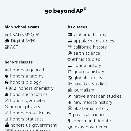
®
go beyond AP
high school exams
hs classes
✏️ PSAT/NMSQT
🏛️ alabama history
®
🎓 Digital SAT
⛰️ appalachian studies
®
🎒 ACT
🌴 california history
🌍 earth science
🌐 ethnic studies
honors classes
🐊 florida history
🍬 honors algebra II
🍑 georgia history
🫀 honors anatomy
🌎 global studies
🐇 honors biology
🌺 hawaiian studies
👩🏽‍🔬 honors chemistry
📰 journalism
💲 honors economics
🪶 native american studies
📐 honors geometry
🌵 new mexico history
⚾️ honors physics
🤠 oklahoma history
📏 honors pre-calculus
⚗️ physical science
📊 honors statistics
🎙️ speech and debate
🗳️ honors us government
🤝 texas government