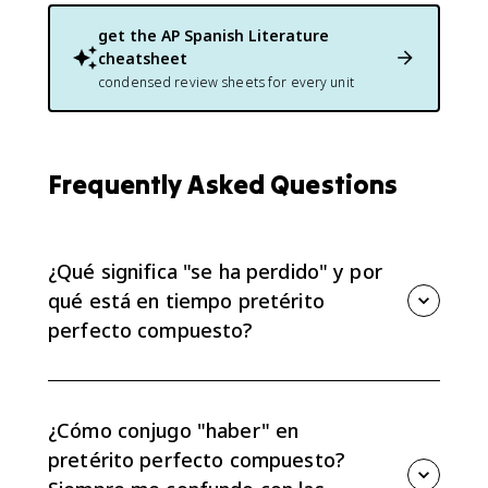
get the
AP Spanish Literature
cheatsheet
condensed review sheets for every unit
Frequently Asked Questions
¿Qué significa "se ha perdido" y por
qué está en tiempo pretérito
perfecto compuesto?
"Se ha perdido" significa literalmente "has been lost"
o, de manera más natural en este contexto, "está
perdido" / "el pueblo mexica ha sido perdido".
¿Cómo conjugo "haber" en
Gramaticalmente es el pretérito perfecto compuesto
pretérito perfecto compuesto?
(se + ha + participio: se ha perdido) —haber (ha) +