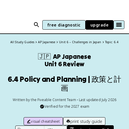
free diagnostic
upgrade
All Study Guides
AP Japanese
Unit 6 – Challenges in Japan
Topic: 6.4
🇯🇵
AP Japanese
Unit 6 Review
6.4 Policy and Planning | 政策と計
画
Written by the Fiveable Content Team • Last updated July 2026
Verified for the
2027
exam
print study guide
visual cheatsheet