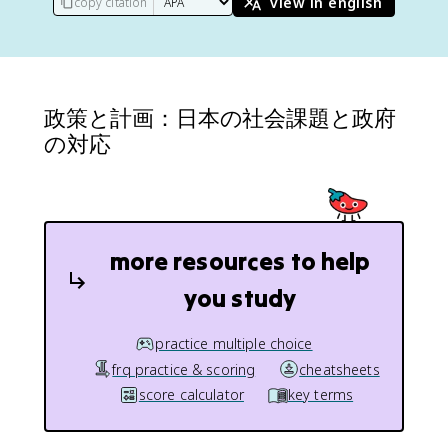
view in english
copy citation
政策と計画：日本の社会課題と政府
の対応
more resources to help
you study
practice multiple choice
frq practice & scoring
cheatsheets
score calculator
key terms