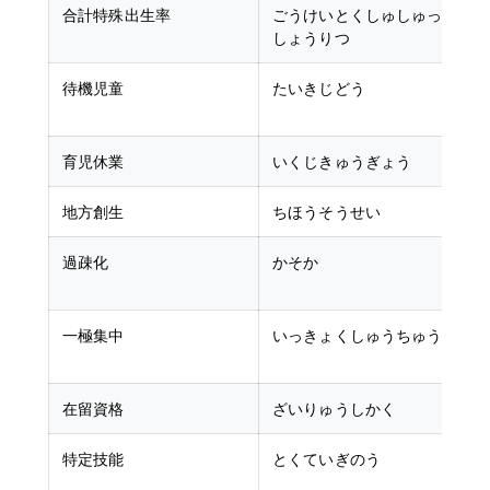
合計特殊出生率
ごうけいとくしゅしゅっ
t
しょうりつ
待機児童
たいきじどう
c
f
育児休業
いくじきゅうぎょう
p
地方創生
ちほうそうせい
r
過疎化
かそか
d
一極集中
いっきょくしゅうちゅう
c
a
在留資格
ざいりゅうしかく
r
特定技能
とくていぎのう
s
v