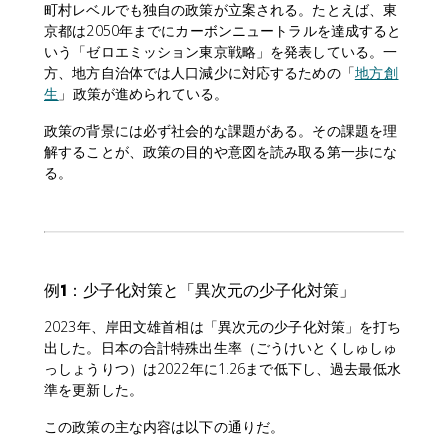
町村レベルでも独自の政策が立案される。たとえば、東
京都は2050年までにカーボンニュートラルを達成すると
いう「ゼロエミッション東京戦略」を発表している。一
方、地方自治体では人口減少に対応するための「
地方創
生
」政策が進められている。
政策の背景には必ず社会的な課題がある。その課題を理
解することが、政策の目的や意図を読み取る第一歩にな
る。
例1：少子化対策と「異次元の少子化対策」
2023年、岸田文雄首相は「異次元の少子化対策」を打ち
出した。日本の合計特殊出生率（ごうけいとくしゅしゅ
っしょうりつ）は2022年に1.26まで低下し、過去最低水
準を更新した。
この政策の主な内容は以下の通りだ。