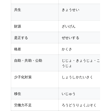
共生
きょうせい
c
財源
ざいげん
s
是正する
ぜせいする
t
格差
かくさ
d
自助・共助・公助
じじょ・きょうじょ・こ
s
うじょ
p
少子化対策
しょうしかたいさく
d
移住
いじゅう
m
労働力不足
ろうどうりょくぶそく