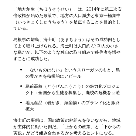
「地方創生（ちほうそうせい）」は、2014年に第二次安
倍政権が始めた政策で、地方の人口減少と東京一極集中
（いっきょくしゅうちゅう）を是正することを目的とし
ている。
島根県の離島、海士町（あまちょう）はその成功例とし
てよく取り上げられる。海士町は人口約2,300人の小さ
な島だが、以下のような独自の取り組みで移住者を増や
すことに成功した。
「ないものはない」というスローガンのもと、島
の豊かさを積極的にアピール
島前高校（どうぜんこうこう）の魅力化プロジェ
クト：全国から生徒を募集し、廃校の危機を回避
地元産品（岩がき、海産物）のブランド化と販路
拡大
海士町の事例は、国の政策の枠組みを使いながら、地域
が主体的に動いた例だ。「上からの政策」と「下からの
実践」がどう組み合わさるかを考えるヒントになる。