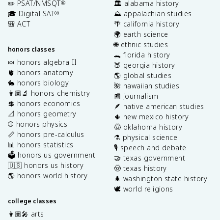
✏️ PSAT/NMSQT
🏛️ alabama history
®
🎓 Digital SAT
⛰️ appalachian studies
®
🎒 ACT
🌴 california history
🌍 earth science
🌐 ethnic studies
honors classes
🐊 florida history
🍬 honors algebra II
🍑 georgia history
🫀 honors anatomy
🌎 global studies
🐇 honors biology
🌺 hawaiian studies
👩🏽‍🔬 honors chemistry
📰 journalism
💲 honors economics
🪶 native american studies
📐 honors geometry
🌵 new mexico history
⚾️ honors physics
🤠 oklahoma history
📏 honors pre-calculus
⚗️ physical science
📊 honors statistics
🎙️ speech and debate
🗳️ honors us government
🤝 texas government
🇺🇸 honors us history
🤠 texas history
🌎 honors world history
🌲 washington state history
🕊️ world religions
college classes
👩🏽‍🎤 arts