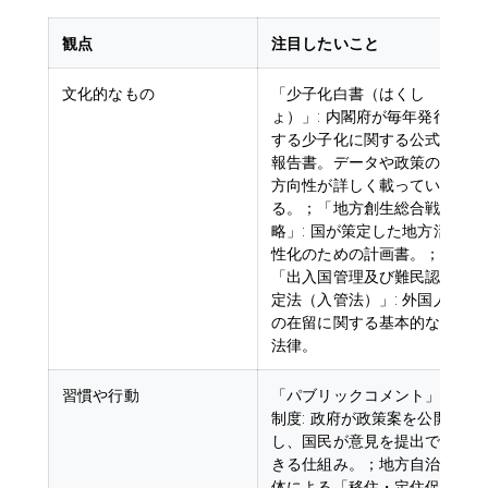
観点
注目したいこと
文化的なもの
「少子化白書（はくし
ょ）」: 内閣府が毎年発行
する少子化に関する公式
報告書。データや政策の
方向性が詳しく載ってい
る。；「地方創生総合戦
略」: 国が策定した地方活
性化のための計画書。；
「出入国管理及び難民認
定法（入管法）」: 外国人
の在留に関する基本的な
法律。
習慣や行動
「パブリックコメント」
制度: 政府が政策案を公開
し、国民が意見を提出で
きる仕組み。；地方自治
体による「移住・定住促