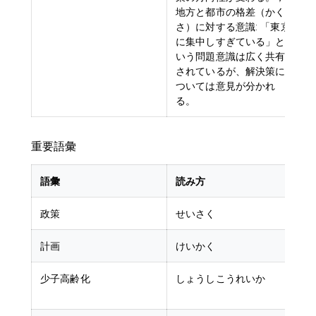
地方と都市の格差（かく
さ）に対する意識: 「東京
に集中しすぎている」と
いう問題意識は広く共有
されているが、解決策に
ついては意見が分かれ
る。
重要語彙
語彙
読み方
政策
せいさく
p
計画
けいかく
p
少子高齢化
しょうしこうれいか
d