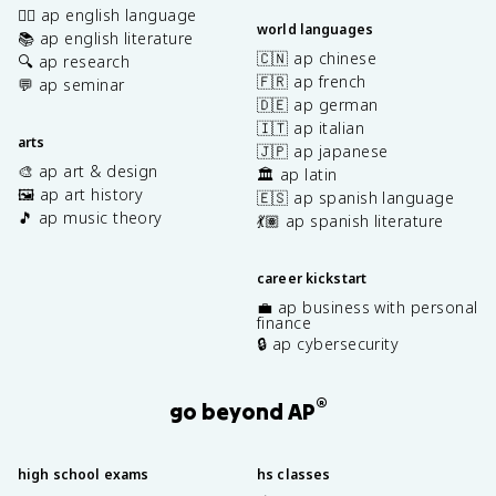
✍🏽 ap english language
world languages
📚 ap english literature
🇨🇳 ap chinese
🔍 ap research
🇫🇷 ap french
💬 ap seminar
🇩🇪 ap german
🇮🇹 ap italian
arts
🇯🇵 ap japanese
🎨 ap art & design
🏛️ ap latin
🖼️ ap art history
🇪🇸 ap spanish language
🎵 ap music theory
💃🏽 ap spanish literature
career kickstart
💼 ap business with personal
finance
🔒 ap cybersecurity
®
go beyond AP
high school exams
hs classes