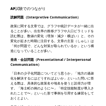
AP試験でのつながり
読解問題（Interpretive Communication）
政策に関する文章では、グラフや統計データが一緒に出
ることが多い。出生率の推移グラフや人口ピラミッドを
読む際は、数値の変化（増加・減少・横ばい）と、その
変化が起きた時期に注目する。文章の主旨（しゅし）は
「何が問題で、どんな対策が取られているか」という構
造になっていることが多い。
発表・会話問題（Presentational / Interpersonal
Communication）
「日本の少子化問題についてどう思うか」「地方の過疎
化を解決するにはどうすればよいか」といった問いに答
える際は、具体的な政策名や地名を使うと説得力が増
す。「海士町の例のように〜」「特定技能制度が導入さ
れたことで〜」といった形で事例を引用する練習をして
おくとよい。