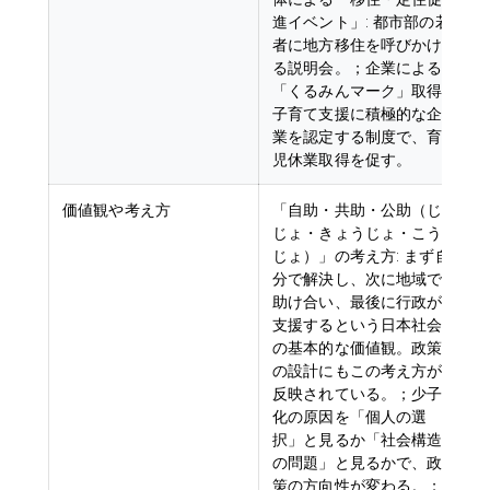
進イベント」: 都市部の若
者に地方移住を呼びかけ
る説明会。；企業による
「くるみんマーク」取得:
子育て支援に積極的な企
業を認定する制度で、育
児休業取得を促す。
価値観や考え方
「自助・共助・公助（じ
じょ・きょうじょ・こう
じょ）」の考え方: まず自
分で解決し、次に地域で
助け合い、最後に行政が
支援するという日本社会
の基本的な価値観。政策
の設計にもこの考え方が
反映されている。；少子
化の原因を「個人の選
択」と見るか「社会構造
の問題」と見るかで、政
策の方向性が変わる。；