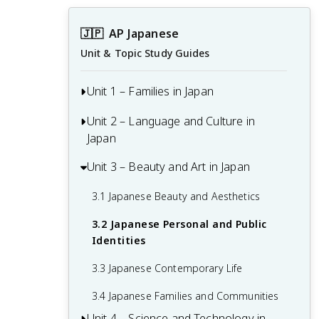
🇯🇵
AP Japanese
Unit & Topic Study Guides
Unit 1 – Families in Japan
Unit 2 – Language and Culture in
1.1 Families in Different Societies
Japan
1.2 Family Values and Traditions
Unit 3 – Beauty and Art in Japan
2.1 The Influence of Language and
1.3 Japanese Family Traditions and
Culture on Identity
Celebrations / 日本の家族の伝統と祝祭
3.1 Japanese Beauty and Aesthetics
2.2 Beauty and Aesthetics
1.4 Challenges Facing Japanese Families
3.2 Japanese Personal and Public
/ 日本の家族が直面する課題
2.3 Contemporary Life
Identities
2.4 Traditional and Modern Identity
3.3 Japanese Contemporary Life
Balance / 伝統的アイデンティティと現代
3.4 Japanese Families and Communities
的アイデンティティのバランス
Unit 4 – Science and Technology in