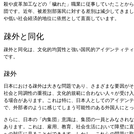
殺や皮革加工などの「穢れた」職業に従事していたことか
団です。近年、被差別部落民に対する差別は減少してきま
や低い社会経済的地位に依然として直面しています。
疎外と同化
疎外と同化は、文化的均質性と強い国民的アイデンティテ
です。
疎外
日本における疎外は大きな問題であり、さまざまな要因が
社会と同調性の重視は、文化的規範に合わない人々が受け
る場合があります。これは特に、日本人としてのアイデン
で、外部者のように感じてしまう可能性のある外国人にと
さらに、日本の「内集団」意識は、集団の一員とみなされ
あります。これは、雇用、教育、社会生活において障壁に
への対応に見ることができます。しかし、これらの問題に