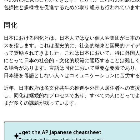
包摂性と多様性を促進するための取り組みも行われていま
同化
日本における同化とは、日本人ではない個人や集団が日本
スを指します。これは歴史的に、社会的結束と国民的アイ
って奨励されてきました。これは日本において、特に外国
にとって日本の社会的・文化的規範に適応することは難し
る場合があります。言語は同化において重要な要素であり
日本語を母語としない人々はコミュニケーションに苦労す
近年、日本政府は多文化共生の推進や外国人居住者への支
し、同化は継続的なプロセスであり、すべての人にとって
まだ多くの課題が残っています。
get the
AP Japanese
cheatsheet
condensed review sheets for every unit