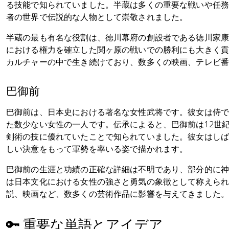
る技能で知られていました。半蔵は多くの重要な戦いや任
者の世界で伝説的な人物として崇敬されました。
半蔵の最も有名な役割は、徳川幕府の創設者である徳川家
における権力を確立した関ヶ原の戦いでの勝利にも大きく
カルチャーの中で生き続けており、数多くの映画、テレビ
巴御前
巴御前は、日本史における著名な女性武将です。彼女は侍
た数少ない女性の一人です。伝承によると、巴御前は12世
剣術の技に優れていたことで知られていました。彼女はし
しい決意をもって軍勢を率いる姿で描かれます。
巴御前の生涯と功績の正確な詳細は不明であり、部分的に
は日本文化における女性の強さと勇気の象徴として称えら
説、映画など、数多くの芸術作品に影響を与えてきました
🔑 重要な単語とアイデア