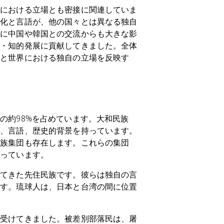
アにおける立場とも密接に関連していま
文化と言語が、他の国々とは異なる独自
特に中国や韓国との交流からも大きな影
的・知的発展に貢献してきました。全体
産と世界における独自の立場を反映す
の約98%を占めています。大和民族
ィ、言語、歴史的背景を持っています。
民族集団も存在します。これらの集団
持っています。
してきた先住民族です。彼らは独自の言
ます。琉球人は、日本と台湾の間に位置
を受けてきました。被差別部落民は、屠