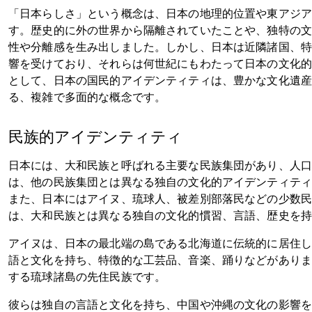
「日本らしさ」という概念は、日本の地理的位置や東アジ
す。歴史的に外の世界から隔離されていたことや、独特の
性や分離感を生み出しました。しかし、日本は近隣諸国、
響を受けており、それらは何世紀にもわたって日本の文化
として、日本の国民的アイデンティティは、豊かな文化遺
る、複雑で多面的な概念です。
民族的アイデンティティ
日本には、大和民族と呼ばれる主要な民族集団があり、人口
は、他の民族集団とは異なる独自の文化的アイデンティテ
また、日本にはアイヌ、琉球人、被差別部落民などの少数
は、大和民族とは異なる独自の文化的慣習、言語、歴史を
アイヌは、日本の最北端の島である北海道に伝統的に居住
語と文化を持ち、特徴的な工芸品、音楽、踊りなどがあり
する琉球諸島の先住民族です。
彼らは独自の言語と文化を持ち、中国や沖縄の文化の影響