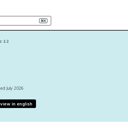
⌘K
c: 2.2
ed July 2026
view in english