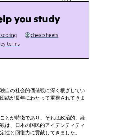
elp you study
 scoring
cheatsheets
key terms
て独自の社会的価値観に深く根ざしてい
て団結が長年にわたって重視されてきま
ることが特徴であり、それは政治的、経
値観は、日本の国民的アイデンティティ
安定性と回復力に貢献してきました。