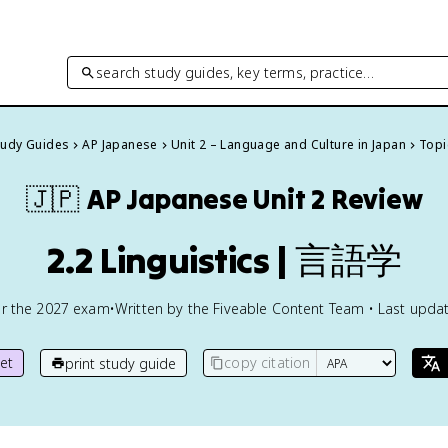
search study guides, key terms, practice…
Study Guides
AP Japanese
Unit 2 – Language and Culture in Japan
Topi
🇯🇵
AP Japanese
Unit 2 Review
2.2 Linguistics | 言語学
or the
2027
exam
•
Written by the Fiveable Content Team • Last updat
et
copy citation
print study guide