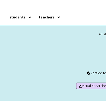
students
teachers
All 
Verified f
visual cheatshe