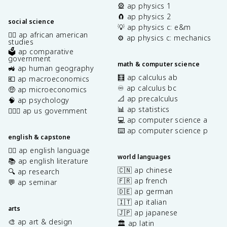
🎡 ap physics 1
🧲 ap physics 2
social science
💡 ap physics c: e&m
✊🏿 ap african american
⚙️ ap physics c: mechanics
studies
🗳️ ap comparative
government
math & computer science
🚜 ap human geography
🧮 ap calculus ab
💶 ap macroeconomics
♾️ ap calculus bc
🤑 ap microeconomics
📐 ap precalculus
🧠 ap psychology
📊 ap statistics
👩🏾‍⚖️ ap us government
💻 ap computer science a
⌨️ ap computer science p
english & capstone
✍🏽 ap english language
world languages
📚 ap english literature
🇨🇳 ap chinese
🔍 ap research
🇫🇷 ap french
💬 ap seminar
🇩🇪 ap german
🇮🇹 ap italian
arts
🇯🇵 ap japanese
🎨 ap art & design
🏛️ ap latin