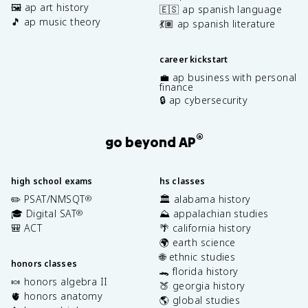
🖼️ ap art history
🇪🇸 ap spanish language
🎵 ap music theory
💃🏽 ap spanish literature
career kickstart
💼 ap business with personal
finance
🔒 ap cybersecurity
®
go beyond AP
high school exams
hs classes
✏️ PSAT/NMSQT
🏛️ alabama history
®
🎓 Digital SAT
⛰️ appalachian studies
®
🎒 ACT
🌴 california history
🌍 earth science
🌐 ethnic studies
honors classes
🐊 florida history
🍬 honors algebra II
🍑 georgia history
🫀 honors anatomy
🌎 global studies