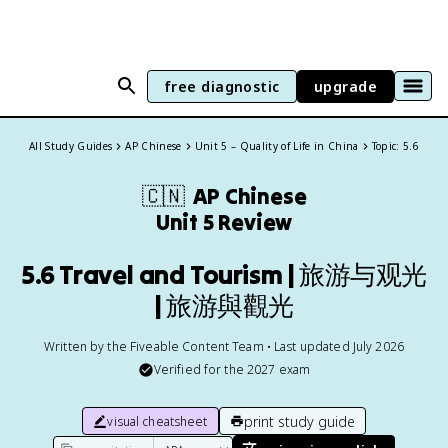
free diagnostic
upgrade
All Study Guides
AP Chinese
Unit 5 – Quality of Life in China
Topic: 5.6
🇨🇳
AP Chinese
Unit 5 Review
5.6 Travel and Tourism | 旅游与观光
| 旅游與觀光
Written by the Fiveable Content Team • Last updated July 2026
Verified for the
2027
exam
print study guide
visual cheatsheet