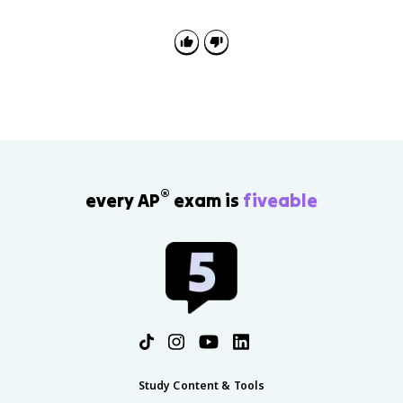
®
every AP
exam is
fiveable
Study Content & Tools