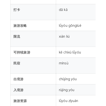
打卡
dǎ kǎ
t
t
旅游攻略
lǚyóu gōnglüè
t
限流
xiàn liú
c
可持续旅游
kě chíxù lǚyóu
s
民宿
mínsù
r
出境游
chūjìng yóu
入境游
rùjìng yóu
旅游资源
lǚyóu zīyuán