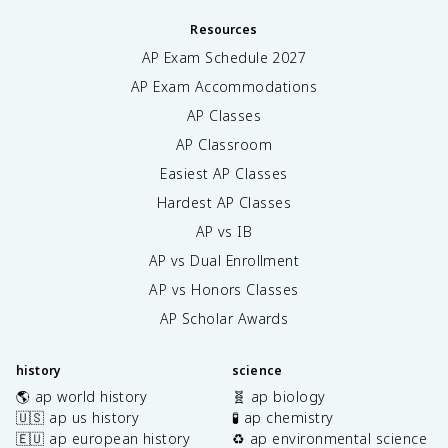
Resources
AP Exam Schedule
2027
AP Exam Accommodations
AP Classes
AP Classroom
Easiest AP Classes
Hardest AP Classes
AP vs IB
AP vs Dual Enrollment
AP vs Honors Classes
AP Scholar Awards
history
science
🌎 ap world history
🧬 ap biology
🇺🇸 ap us history
🧪 ap chemistry
🇪🇺 ap european history
♻️ ap environmental science