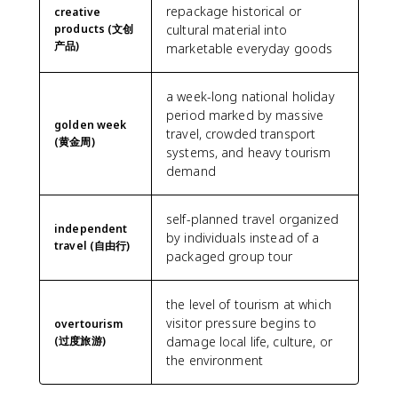
repackage historical or
creative
products (文创
cultural material into
产品)
marketable everyday goods
a week-long national holiday
period marked by massive
golden week
travel, crowded transport
(黄金周)
systems, and heavy tourism
demand
self-planned travel organized
independent
by individuals instead of a
travel (自由行)
packaged group tour
the level of tourism at which
visitor pressure begins to
overtourism
(过度旅游)
damage local life, culture, or
the environment