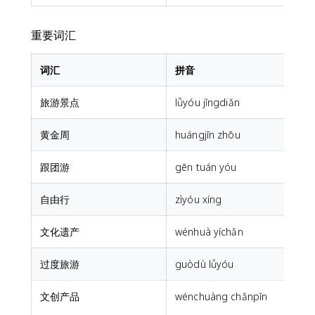
重要词汇
词汇
拼音
旅游景点
lǚyóu jǐngdiǎn
t
黄金周
huángjīn zhōu
跟团游
gēn tuán yóu
自由行
zìyóu xíng
i
文化遗产
wénhuà yíchǎn
c
过度旅游
guòdù lǚyóu
文创产品
wénchuàng chǎnpǐn
c