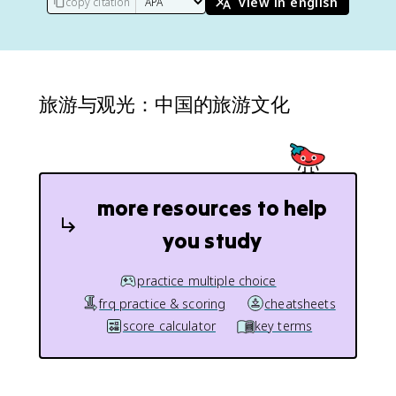
view in english
copy citation
旅游与观光：中国的旅游文化
more resources to help
you study
practice multiple choice
frq practice & scoring
cheatsheets
score calculator
key terms