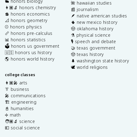
🐇 honors biology
🌺 hawaiian studies
👩🏽‍🔬 honors chemistry
📰 journalism
💲 honors economics
🪶 native american studies
📐 honors geometry
🌵 new mexico history
⚾️ honors physics
🤠 oklahoma history
📏 honors pre-calculus
⚗️ physical science
📊 honors statistics
🎙️ speech and debate
🗳️ honors us government
🤝 texas government
🇺🇸 honors us history
🤠 texas history
🌎 honors world history
🌲 washington state history
🕊️ world religions
college classes
👩🏽‍🎤 arts
👔 business
🎤 communications
🏗️ engineering
📓 humanities
➗ math
🧑🏽‍🔬 science
💶 social science