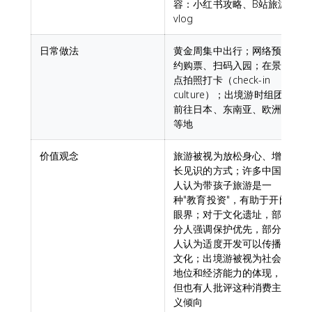
容：小红书攻略、B站旅游
vlog
日常做法
黄金周集中出行；网络预
约购票、扫码入园；在景
点拍照打卡（check-in
culture）；出境游时组团
前往日本、东南亚、欧洲
等地
价值观念
旅游被视为放松身心、增
长见识的方式；许多中国
人认为带孩子旅游是一
种"教育投资"，有助于开阔
眼界；对于文化遗址，部
分人强调保护优先，部分
人认为适度开发可以传播
文化；出境游被视为社会
地位和经济能力的体现，
但也有人批评这种消费主
义倾向