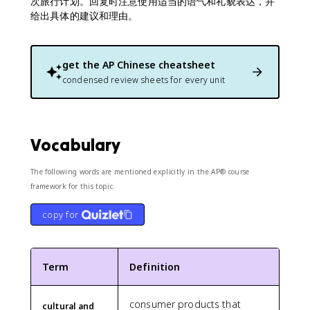
次旅行计划。回复时注意使用适当的语气和礼貌表达，并
给出具体的建议和理由。
get the
AP Chinese
cheatsheet
condensed review sheets for every unit
Vocabulary
The following words are mentioned explicitly in the AP® course
framework for this topic.
copy for
Term
Definition
consumer products that
cultural and