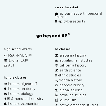
career kickstart
💼 ap business with personal
finance
🔒 ap cybersecurity
®
go beyond AP
high school exams
hs classes
✏️ PSAT/NMSQT
🏛️ alabama history
®
🎓 Digital SAT
⛰️ appalachian studies
®
🎒 ACT
🌴 california history
🌍 earth science
🌐 ethnic studies
honors classes
🐊 florida history
🍬 honors algebra II
🍑 georgia history
🫀 honors anatomy
🌎 global studies
🐇 honors biology
🌺 hawaiian studies
👩🏽‍🔬 honors chemistry
📰 journalism
💲 honors economics
🪶 native american studies