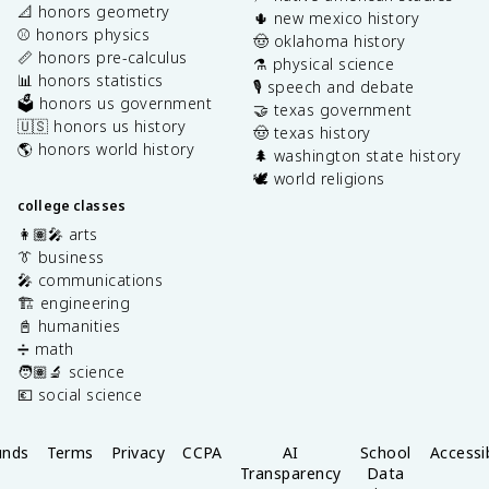
📐 honors geometry
🌵 new mexico history
⚾️ honors physics
🤠 oklahoma history
📏 honors pre-calculus
⚗️ physical science
📊 honors statistics
🎙️ speech and debate
🗳️ honors us government
🤝 texas government
🇺🇸 honors us history
🤠 texas history
🌎 honors world history
🌲 washington state history
🕊️ world religions
college classes
👩🏽‍🎤 arts
👔 business
🎤 communications
🏗️ engineering
📓 humanities
➗ math
🧑🏽‍🔬 science
💶 social science
unds
Terms
Privacy
CCPA
AI
School
Accessib
Transparency
Data