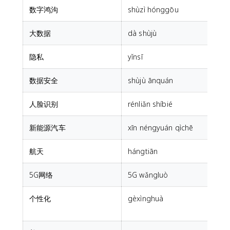
数字鸿沟
shùzì hónggōu
d
大数据
dà shùjù
隐私
yǐnsī
p
数据安全
shùjù ānquán
d
人脸识别
rénliǎn shíbié
f
新能源汽车
xīn néngyuán qìchē
n
航天
hángtiān
s
5G网络
5G wǎngluò
个性化
gèxìnghuà
p