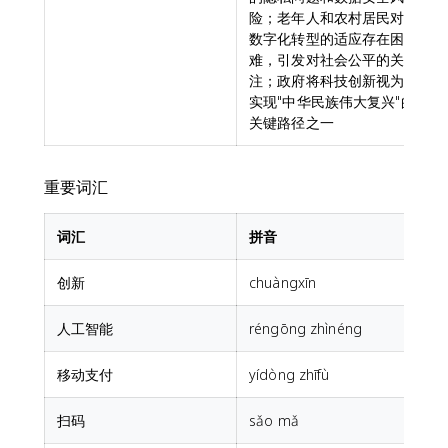
险；老年人和农村居民对
数字化转型的适应存在困
难，引发对社会公平的关
注；政府将科技创新视为
实现"中华民族伟大复兴"的
关键路径之一
重要词汇
词汇
拼音
创新
chuàngxīn
i
人工智能
réngōng zhìnéng
a
移动支付
yídòng zhīfù
扫码
sǎo mǎ