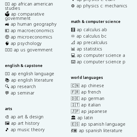
✊🏿 ap african american
⚙️ ap physics c: mechanics
studies
🗳️ ap comparative
government
math & computer science
🚜 ap human geography
🧮 ap calculus ab
💶 ap macroeconomics
♾️ ap calculus bc
🤑 ap microeconomics
📐 ap precalculus
🧠 ap psychology
📊 ap statistics
👩🏾‍⚖️ ap us government
💻 ap computer science a
⌨️ ap computer science p
english & capstone
✍🏽 ap english language
world languages
📚 ap english literature
🇨🇳 ap chinese
🔍 ap research
🇫🇷 ap french
💬 ap seminar
🇩🇪 ap german
🇮🇹 ap italian
arts
🇯🇵 ap japanese
🎨 ap art & design
🏛️ ap latin
🖼️ ap art history
🇪🇸 ap spanish language
🎵 ap music theory
💃🏽 ap spanish literature