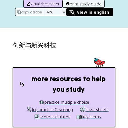
print study guide
visual cheatsheet
view in english
copy citation
创新与新兴科技
more resources to help
you study
practice multiple choice
frq practice & scoring
cheatsheets
score calculator
key terms