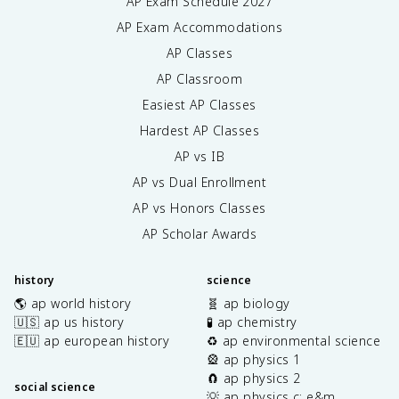
AP Exam Schedule
2027
AP Exam Accommodations
AP Classes
AP Classroom
Easiest AP Classes
Hardest AP Classes
AP vs IB
AP vs Dual Enrollment
AP vs Honors Classes
AP Scholar Awards
history
science
🌎 ap world history
🧬 ap biology
🇺🇸 ap us history
🧪 ap chemistry
🇪🇺 ap european history
♻️ ap environmental science
🎡 ap physics 1
🧲 ap physics 2
social science
💡 ap physics c: e&m