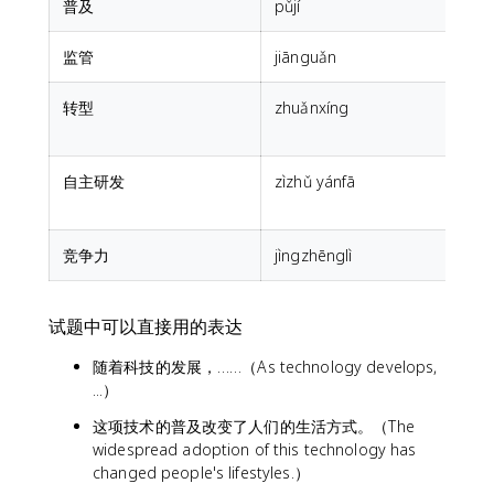
普及
pǔjí
监管
jiānguǎn
r
转型
zhuǎnxíng
t
t
自主研发
zìzhǔ yánfā
竞争力
jìngzhēnglì
试题中可以直接用的表达
随着科技的发展，……（As technology develops,
...）
这项技术的普及改变了人们的生活方式。（The
widespread adoption of this technology has
changed people's lifestyles.）