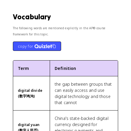
Vocabulary
The following words are mentioned explicitly in the AP® course
framework for this topic.
copy for
Term
Definition
the gap between groups that
can easily access and use
digital divide
(数字鸿沟)
digital technology and those
that cannot
China's state-backed digital
currency designed for
digital yuan
(数字人民币)
electronic payments and