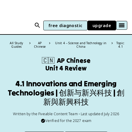
free diagnostic
upgrade
All Study
AP
Unit 4 – Science and Technology in
Topic:
Guides
Chinese
China
4.1
🇨🇳
AP Chinese
Unit 4 Review
4.1 Innovations and Emerging
Technologies | 创新与新兴科技 | 創
新與新興科技
Written by the Fiveable Content Team • Last updated July 2026
Verified for the
2027
exam