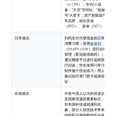
（e-CNY）；华为5G设
备；"天宫"空间站、"祝融
号"火星车；国产新能源汽
车品牌，如比亚迪
（BYD）、蔚来（NIO）
日常做法
扫码支付代替现金的日常
消费习惯；使用
健康码
（health code）进行出行
管理（新冠疫情期间）；
通过网络平台进行远程医
疗问诊；学生使用AI学习
软件做个性化练习；用人
脸识别代替门禁卡或身份
证
价值观念
许多中国人认为科技进步
是国家强盛的重要标志，
对本国科技成就感到自
豪；部分人担忧技术带来
的隐私问题和数据安全风