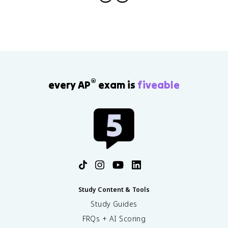
®
every AP
exam is
fiveable
Study Content & Tools
Study Guides
FRQs + AI Scoring