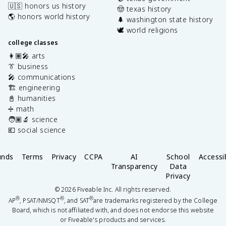
🇺🇸 honors us history
🤠 texas history
🌎 honors world history
🌲 washington state history
🕊️ world religions
college classes
👩🏽‍🎤 arts
👔 business
🎤 communications
🏗️ engineering
📓 humanities
➗ math
🧑🏽‍🔬 science
💶 social science
unds
Terms
Privacy
CCPA
AI
School
Accessib
Transparency
Data
Privacy
©
2026
Fiveable Inc. All rights reserved.
®
®
®
AP
, PSAT/NMSQT
, and SAT
are trademarks registered by the College
Board, which is not affiliated with, and does not endorse this website
or Fiveable's products and services.