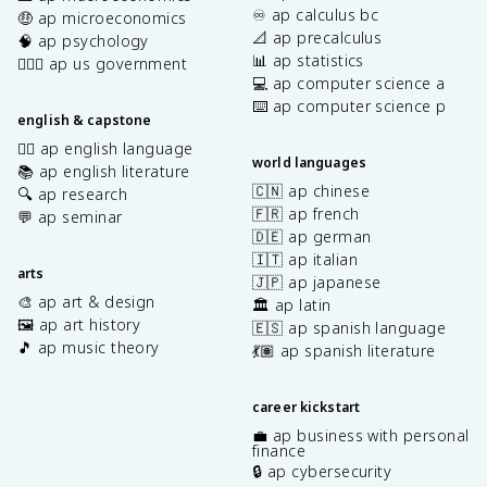
♾️ ap calculus bc
🤑 ap microeconomics
📐 ap precalculus
🧠 ap psychology
📊 ap statistics
👩🏾‍⚖️ ap us government
💻 ap computer science a
⌨️ ap computer science p
english & capstone
✍🏽 ap english language
world languages
📚 ap english literature
🇨🇳 ap chinese
🔍 ap research
🇫🇷 ap french
💬 ap seminar
🇩🇪 ap german
🇮🇹 ap italian
arts
🇯🇵 ap japanese
🎨 ap art & design
🏛️ ap latin
🖼️ ap art history
🇪🇸 ap spanish language
🎵 ap music theory
💃🏽 ap spanish literature
career kickstart
💼 ap business with personal
finance
🔒 ap cybersecurity