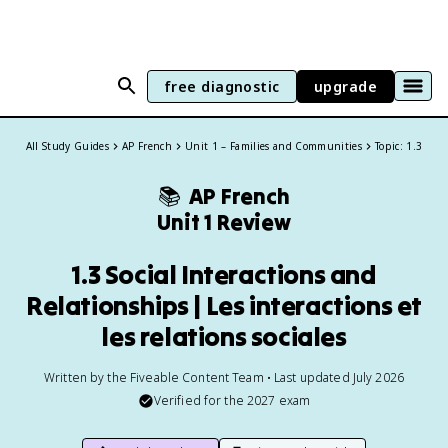
free diagnostic
upgrade
All Study Guides
AP French
Unit 1 – Families and Communities
Topic: 1.3
📚
AP French
Unit 1 Review
1.3 Social Interactions and
Relationships | Les interactions et
les relations sociales
Written by the Fiveable Content Team • Last updated July 2026
Verified for the
2027
exam