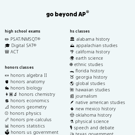
®
go beyond AP
high school exams
hs classes
✏️ PSAT/NMSQT
🏛️ alabama history
®
🎓 Digital SAT
⛰️ appalachian studies
®
🎒 ACT
🌴 california history
🌍 earth science
🌐 ethnic studies
honors classes
🐊 florida history
🍬 honors algebra II
🍑 georgia history
🫀 honors anatomy
🌎 global studies
🐇 honors biology
🌺 hawaiian studies
👩🏽‍🔬 honors chemistry
📰 journalism
💲 honors economics
🪶 native american studies
📐 honors geometry
🌵 new mexico history
⚾️ honors physics
🤠 oklahoma history
📏 honors pre-calculus
⚗️ physical science
📊 honors statistics
🎙️ speech and debate
🗳️ honors us government
🤝 texas government