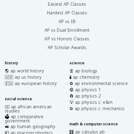
Easiest AP Classes
Hardest AP Classes
AP vs IB
AP vs Dual Enrollment
AP vs Honors Classes
AP Scholar Awards
history
science
🌎 ap world history
🧬 ap biology
🇺🇸 ap us history
🧪 ap chemistry
🇪🇺 ap european history
♻️ ap environmental science
🎡 ap physics 1
🧲 ap physics 2
social science
💡 ap physics c: e&m
✊🏿 ap african american
⚙️ ap physics c: mechanics
studies
🗳️ ap comparative
government
math & computer science
🚜 ap human geography
🧮 ap calculus ab
💶 ap macroeconomics