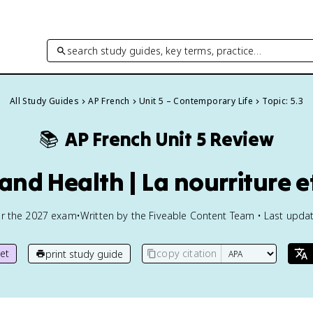
search study guides, key terms, practice…
All Study Guides
AP French
Unit 5 – Contemporary Life
Topic: 5.3
📚
AP French
Unit 5 Review
and Health | La nourriture e
or the
2027
exam
•
Written by the Fiveable Content Team • Last updat
et
copy citation
print study guide