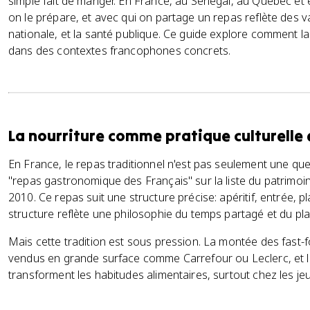
simple fait de manger. En France, au Sénégal, au Québec e
on le prépare, et avec qui on partage un repas reflète des val
nationale, et la santé publique. Ce guide explore comment la 
dans des contextes francophones concrets.
La nourriture comme pratique culturelle 
En France, le repas traditionnel n'est pas seulement une ques
"repas gastronomique des Français" sur la liste du patrimoin
2010. Ce repas suit une structure précise: apéritif, entrée, pl
structure reflète une philosophie du temps partagé et du plai
Mais cette tradition est sous pression. La montée des fast-f
vendus en grande surface comme Carrefour ou Leclerc, et le
transforment les habitudes alimentaires, surtout chez les je