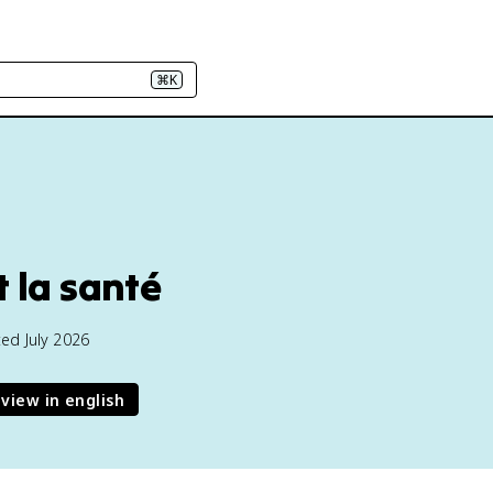
⌘K
t la santé
ed July 2026
view in english