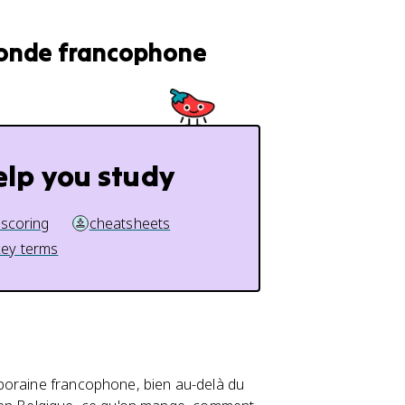
 monde francophone
elp you study
 scoring
cheatsheets
key terms
poraine francophone, bien au-delà du