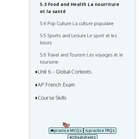
3.5 Literature La littérature
5.3 Food and Health La nourriture
4.3 Science in Everyday Life La science
et la santé
dans la vie quotidienne
3.6 Visual and Performing Arts Les arts
visuels et du spectacle
5.4 Pop Culture La culture populaire
4.4 Societal Impacts of Science and
Technology L’impact de la science et de
5.5 Sports and Leisure Le sport et les
la technologie dans la société
loisirs
5.6 Travel and Tourism Les voyages et le
tourisme
Unit 6 – Global Contexts
AP French Exam
6.1 Global Communication La
communication mondiale
Course Skills
Multiple-Choice Questions (MCQ)
6.2 Natural World Le monde naturel
Argumentative Essay
Interpretive
6.3 History L’histoire
Project Presentation and Project Q&A
Interpersonal and Presentational
6.4 Policy and Planning La
Communication
practice MCQs
practice FRQs
Is AP French Hard? AP French Difficulty
réglementation et la planification
cheatsheets