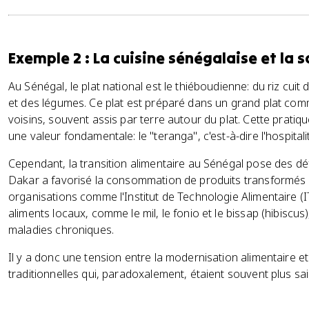
Exemple 2 : La cuisine sénégalaise et l
Au Sénégal, le plat national est le thiéboudienne: du riz cu
et des légumes. Ce plat est préparé dans un grand plat com
voisins, souvent assis par terre autour du plat. Cette pratiq
une valeur fondamentale: le "teranga", c'est-à-dire l'hospitali
Cependant, la transition alimentaire au Sénégal pose des déf
Dakar a favorisé la consommation de produits transformés i
organisations comme l'Institut de Technologie Alimentaire (IT
aliments locaux, comme le mil, le fonio et le bissap (hibiscus),
maladies chroniques.
Il y a donc une tension entre la modernisation alimentaire e
traditionnelles qui, paradoxalement, étaient souvent plus sa