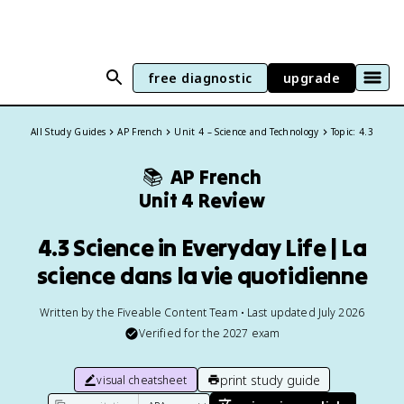
free diagnostic
upgrade
All Study Guides
AP French
Unit 4 – Science and Technology
Topic: 4.3
📚
AP French
Unit 4 Review
4.3 Science in Everyday Life | La
science dans la vie quotidienne
Written by the Fiveable Content Team • Last updated July 2026
Verified for the
2027
exam
print study guide
visual cheatsheet