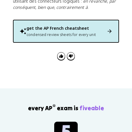
utilisant des connecteurs logiques :
en revanche
,
par
conséquent
,
bien que
,
contrairement à
.
get the
AP French
cheatsheet
condensed review sheets for every unit
®
every AP
exam is
fiveable