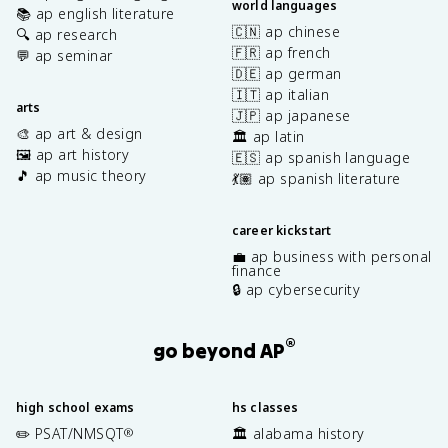
world languages
📚 ap english literature
🇨🇳 ap chinese
🔍 ap research
🇫🇷 ap french
💬 ap seminar
🇩🇪 ap german
🇮🇹 ap italian
arts
🇯🇵 ap japanese
🎨 ap art & design
🏛️ ap latin
🖼️ ap art history
🇪🇸 ap spanish language
🎵 ap music theory
💃🏽 ap spanish literature
career kickstart
💼 ap business with personal
finance
🔒 ap cybersecurity
®
go beyond AP
high school exams
hs classes
✏️ PSAT/NMSQT
🏛️ alabama history
®