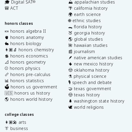
🎓 Digital SAT
⛰️ appalachian studies
®
🎒 ACT
🌴 california history
🌍 earth science
🌐 ethnic studies
honors classes
🐊 florida history
🍬 honors algebra II
🍑 georgia history
🫀 honors anatomy
🌎 global studies
🐇 honors biology
🌺 hawaiian studies
👩🏽‍🔬 honors chemistry
📰 journalism
💲 honors economics
🪶 native american studies
📐 honors geometry
🌵 new mexico history
⚾️ honors physics
🤠 oklahoma history
📏 honors pre-calculus
⚗️ physical science
📊 honors statistics
🎙️ speech and debate
🗳️ honors us government
🤝 texas government
🇺🇸 honors us history
🤠 texas history
🌎 honors world history
🌲 washington state history
🕊️ world religions
college classes
👩🏽‍🎤 arts
👔 business