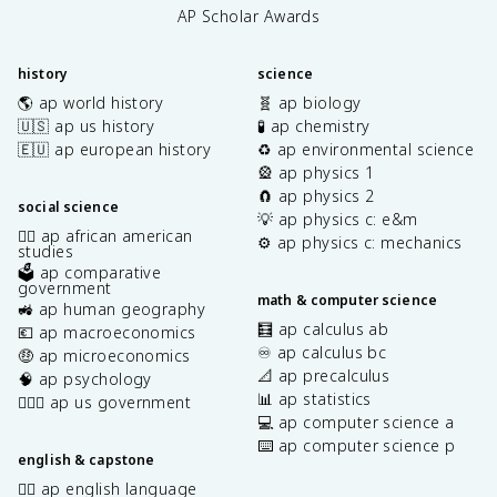
AP Scholar Awards
history
science
🌎 ap world history
🧬 ap biology
🇺🇸 ap us history
🧪 ap chemistry
🇪🇺 ap european history
♻️ ap environmental science
🎡 ap physics 1
🧲 ap physics 2
social science
💡 ap physics c: e&m
✊🏿 ap african american
⚙️ ap physics c: mechanics
studies
🗳️ ap comparative
government
math & computer science
🚜 ap human geography
🧮 ap calculus ab
💶 ap macroeconomics
♾️ ap calculus bc
🤑 ap microeconomics
📐 ap precalculus
🧠 ap psychology
📊 ap statistics
👩🏾‍⚖️ ap us government
💻 ap computer science a
⌨️ ap computer science p
english & capstone
✍🏽 ap english language