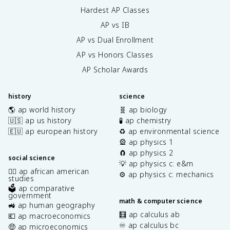
Hardest AP Classes
AP vs IB
AP vs Dual Enrollment
AP vs Honors Classes
AP Scholar Awards
history
science
🌎 ap world history
🧬 ap biology
🇺🇸 ap us history
🧪 ap chemistry
🇪🇺 ap european history
♻️ ap environmental science
🎡 ap physics 1
🧲 ap physics 2
social science
💡 ap physics c: e&m
✊🏿 ap african american
⚙️ ap physics c: mechanics
studies
🗳️ ap comparative
government
math & computer science
🚜 ap human geography
🧮 ap calculus ab
💶 ap macroeconomics
♾️ ap calculus bc
🤑 ap microeconomics