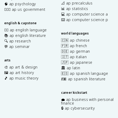
📐 ap precalculus
🧠 ap psychology
📊 ap statistics
👩🏾‍⚖️ ap us government
💻 ap computer science a
⌨️ ap computer science p
english & capstone
✍🏽 ap english language
world languages
📚 ap english literature
🇨🇳 ap chinese
🔍 ap research
🇫🇷 ap french
💬 ap seminar
🇩🇪 ap german
🇮🇹 ap italian
arts
🇯🇵 ap japanese
🎨 ap art & design
🏛️ ap latin
🖼️ ap art history
🇪🇸 ap spanish language
🎵 ap music theory
💃🏽 ap spanish literature
career kickstart
💼 ap business with personal
finance
🔒 ap cybersecurity