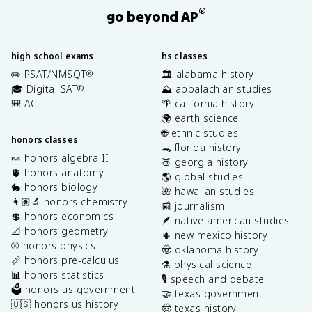
®
go beyond AP
high school exams
hs classes
✏️ PSAT/NMSQT
🏛️ alabama history
®
🎓 Digital SAT
⛰️ appalachian studies
®
🎒 ACT
🌴 california history
🌍 earth science
🌐 ethnic studies
honors classes
🐊 florida history
🍬 honors algebra II
🍑 georgia history
🫀 honors anatomy
🌎 global studies
🐇 honors biology
🌺 hawaiian studies
👩🏽‍🔬 honors chemistry
📰 journalism
💲 honors economics
🪶 native american studies
📐 honors geometry
🌵 new mexico history
⚾️ honors physics
🤠 oklahoma history
📏 honors pre-calculus
⚗️ physical science
📊 honors statistics
🎙️ speech and debate
🗳️ honors us government
🤝 texas government
🇺🇸 honors us history
🤠 texas history