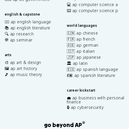
💻 ap computer science a
⌨️ ap computer science p
english & capstone
✍🏽 ap english language
world languages
📚 ap english literature
🇨🇳 ap chinese
🔍 ap research
🇫🇷 ap french
💬 ap seminar
🇩🇪 ap german
🇮🇹 ap italian
arts
🇯🇵 ap japanese
🎨 ap art & design
🏛️ ap latin
🖼️ ap art history
🇪🇸 ap spanish language
🎵 ap music theory
💃🏽 ap spanish literature
career kickstart
💼 ap business with personal
finance
🔒 ap cybersecurity
®
go beyond AP