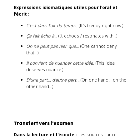
Expressions idiomatiques utiles pour l'oral et
l'écrit :
C'est dans l'air du temps.
(It's trendy right now.)
Ça fait écho à...
(It echoes / resonates with...)
On ne peut pas nier que...
(One cannot deny
that...)
Il convient de nuancer cette idée.
(This idea
deserves nuance.)
D'une part... d'autre part...
(On one hand... on the
other hand...)
Transfert vers l'examen
Dans la lecture et l'écoute :
Les sources sur ce