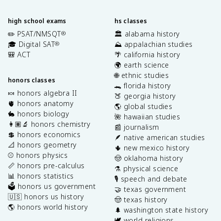
high school exams
hs classes
✏️ PSAT/NMSQT
🏛️ alabama history
®
🎓 Digital SAT
⛰️ appalachian studies
®
🎒 ACT
🌴 california history
🌍 earth science
🌐 ethnic studies
honors classes
🐊 florida history
🍬 honors algebra II
🍑 georgia history
🫀 honors anatomy
🌎 global studies
🐇 honors biology
🌺 hawaiian studies
👩🏽‍🔬 honors chemistry
📰 journalism
💲 honors economics
🪶 native american studies
📐 honors geometry
🌵 new mexico history
⚾️ honors physics
🤠 oklahoma history
📏 honors pre-calculus
⚗️ physical science
📊 honors statistics
🎙️ speech and debate
🗳️ honors us government
🤝 texas government
🇺🇸 honors us history
🤠 texas history
🌎 honors world history
🌲 washington state history
🕊️ world religions