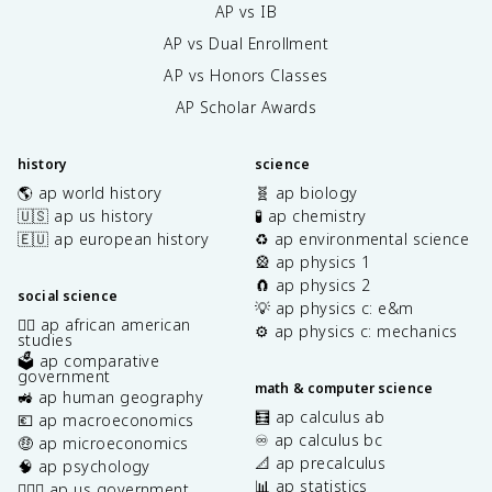
AP vs IB
AP vs Dual Enrollment
AP vs Honors Classes
AP Scholar Awards
history
science
🌎 ap world history
🧬 ap biology
🇺🇸 ap us history
🧪 ap chemistry
🇪🇺 ap european history
♻️ ap environmental science
🎡 ap physics 1
🧲 ap physics 2
social science
💡 ap physics c: e&m
✊🏿 ap african american
⚙️ ap physics c: mechanics
studies
🗳️ ap comparative
government
math & computer science
🚜 ap human geography
🧮 ap calculus ab
💶 ap macroeconomics
♾️ ap calculus bc
🤑 ap microeconomics
📐 ap precalculus
🧠 ap psychology
📊 ap statistics
👩🏾‍⚖️ ap us government