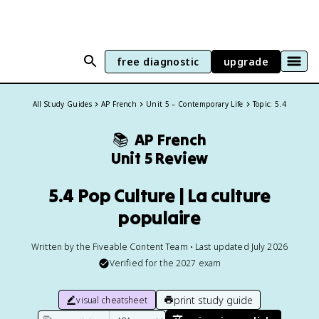
free diagnostic
upgrade
All Study Guides
AP French
Unit 5 – Contemporary Life
Topic: 5.4
📚
AP French
Unit 5 Review
5.4 Pop Culture | La culture
populaire
Written by the Fiveable Content Team • Last updated July 2026
Verified for the
2027
exam
print study guide
visual cheatsheet