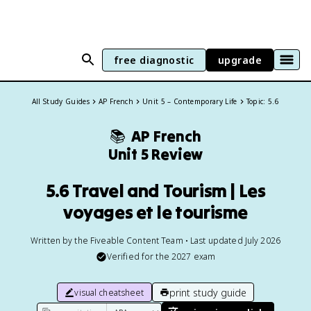
free diagnostic
upgrade
All Study Guides
AP French
Unit 5 – Contemporary Life
Topic: 5.6
📚
AP French
Unit 5 Review
5.6 Travel and Tourism | Les
voyages et le tourisme
Written by the Fiveable Content Team • Last updated July 2026
Verified for the
2027
exam
print study guide
visual cheatsheet