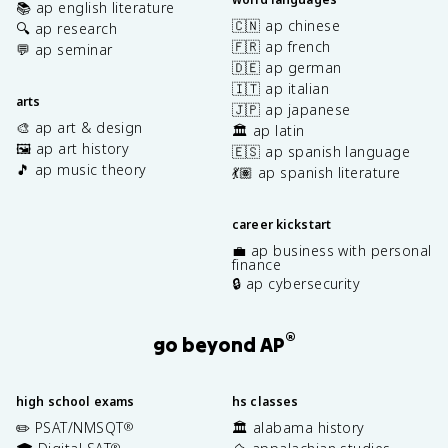
📚 ap english literature
🇨🇳 ap chinese
🔍 ap research
🇫🇷 ap french
💬 ap seminar
🇩🇪 ap german
🇮🇹 ap italian
arts
🇯🇵 ap japanese
🎨 ap art & design
🏛️ ap latin
🖼️ ap art history
🇪🇸 ap spanish language
🎵 ap music theory
💃🏽 ap spanish literature
career kickstart
💼 ap business with personal
finance
🔒 ap cybersecurity
®
go beyond AP
high school exams
hs classes
✏️ PSAT/NMSQT
🏛️ alabama history
®
®