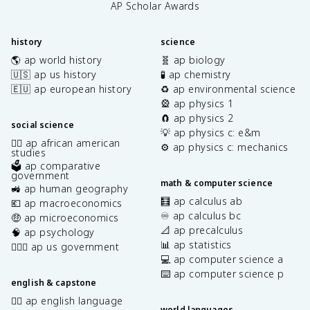
AP Scholar Awards
history
science
🌎 ap world history
🧬 ap biology
🇺🇸 ap us history
🧪 ap chemistry
🇪🇺 ap european history
♻️ ap environmental science
🎡 ap physics 1
🧲 ap physics 2
social science
💡 ap physics c: e&m
✊🏿 ap african american
⚙️ ap physics c: mechanics
studies
🗳️ ap comparative
government
math & computer science
🚜 ap human geography
🧮 ap calculus ab
💶 ap macroeconomics
♾️ ap calculus bc
🤑 ap microeconomics
📐 ap precalculus
🧠 ap psychology
📊 ap statistics
👩🏾‍⚖️ ap us government
💻 ap computer science a
⌨️ ap computer science p
english & capstone
✍🏽 ap english language
world languages