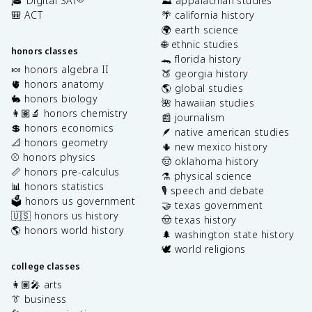
🎓 Digital SAT
⛰️ appalachian studies
🎒 ACT
🌴 california history
🌍 earth science
🌐 ethnic studies
honors classes
🐊 florida history
🍬 honors algebra II
🍑 georgia history
🫀 honors anatomy
🌎 global studies
🐇 honors biology
🌺 hawaiian studies
👩🏽‍🔬 honors chemistry
📰 journalism
💲 honors economics
🪶 native american studies
📐 honors geometry
🌵 new mexico history
⚾️ honors physics
🤠 oklahoma history
📏 honors pre-calculus
⚗️ physical science
📊 honors statistics
🎙️ speech and debate
🗳️ honors us government
🤝 texas government
🇺🇸 honors us history
🤠 texas history
🌎 honors world history
🌲 washington state history
🕊️ world religions
college classes
👩🏽‍🎤 arts
👔 business