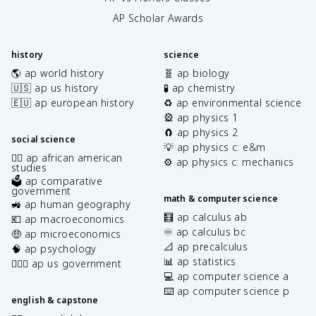
AP Scholar Awards
history
science
🌎 ap world history
🧬 ap biology
🇺🇸 ap us history
🧪 ap chemistry
🇪🇺 ap european history
♻️ ap environmental science
🎡 ap physics 1
🧲 ap physics 2
social science
💡 ap physics c: e&m
✊🏿 ap african american
⚙️ ap physics c: mechanics
studies
🗳️ ap comparative
government
math & computer science
🚜 ap human geography
🧮 ap calculus ab
💶 ap macroeconomics
♾️ ap calculus bc
🤑 ap microeconomics
📐 ap precalculus
🧠 ap psychology
📊 ap statistics
👩🏾‍⚖️ ap us government
💻 ap computer science a
⌨️ ap computer science p
english & capstone