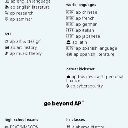
✍🏽 ap english language
world languages
📚 ap english literature
🇨🇳 ap chinese
🔍 ap research
🇫🇷 ap french
💬 ap seminar
🇩🇪 ap german
🇮🇹 ap italian
arts
🇯🇵 ap japanese
🎨 ap art & design
🏛️ ap latin
🖼️ ap art history
🇪🇸 ap spanish language
🎵 ap music theory
💃🏽 ap spanish literature
career kickstart
💼 ap business with personal
finance
🔒 ap cybersecurity
®
go beyond AP
high school exams
hs classes
✏️ PSAT/NMSQT
🏛️ alabama history
®