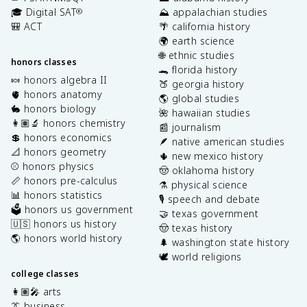
🎓 Digital SAT
⛰️ appalachian studies
®
🎒 ACT
🌴 california history
🌍 earth science
🌐 ethnic studies
honors classes
🐊 florida history
🍬 honors algebra II
🍑 georgia history
🫀 honors anatomy
🌎 global studies
🐇 honors biology
🌺 hawaiian studies
👩🏽‍🔬 honors chemistry
📰 journalism
💲 honors economics
🪶 native american studies
📐 honors geometry
🌵 new mexico history
⚾️ honors physics
🤠 oklahoma history
📏 honors pre-calculus
⚗️ physical science
📊 honors statistics
🎙️ speech and debate
🗳️ honors us government
🤝 texas government
🇺🇸 honors us history
🤠 texas history
🌎 honors world history
🌲 washington state history
🕊️ world religions
college classes
👩🏽‍🎤 arts
👔 business