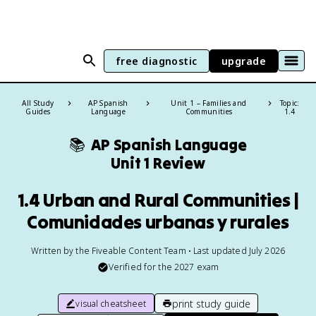
free diagnostic
upgrade
All Study
AP Spanish
Unit 1 – Families and
Topic:
Guides
Language
Communities
1.4
📚
AP Spanish Language
Unit 1 Review
1.4 Urban and Rural Communities |
Comunidades urbanas y rurales
Written by the Fiveable Content Team • Last updated July 2026
Verified for the
2027
exam
print study guide
visual cheatsheet