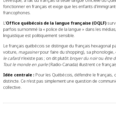
Lévesque, a fait du français la seule langue officielle du Qué
fonctionner en français et exige que les enfants d'immigran
francophones.
L'
Office québécois de la langue française (OQLF)
surve
parfois surnommé la « police de la langue » dans les médias,
linguistique est politiquement sensible.
Le français québécois se distingue du français hexagonal pa
voiture,
magasiner
pour faire du shopping), sa phonologie, 
le cafard
n'existe pas ; on dit plutôt
broyer du noir
ou
être d
Tout le monde en parle
(Radio-Canada) illustrent ce français 
Idée centrale :
Pour les Québécois, défendre le français, c'
distincte. Ce n'est pas simplement une question de communic
collective.