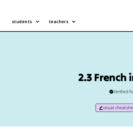
students
teachers
2.3 French 
Verified f
visual cheatshe