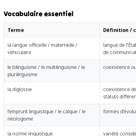
Vocabulaire essentiel
Terme
Définition / 
la langue officielle / maternelle /
langue de l'Éta
véhiculaire
de communica
le bilinguisme / le multilinguisme / le
coexistence ou
plurilinguisme
la diglossie
coexistence de
statuts différe
l'emprunt linguistique / le calque / le
formes d'évolu
néologisme
la norme linguistique
variété consi