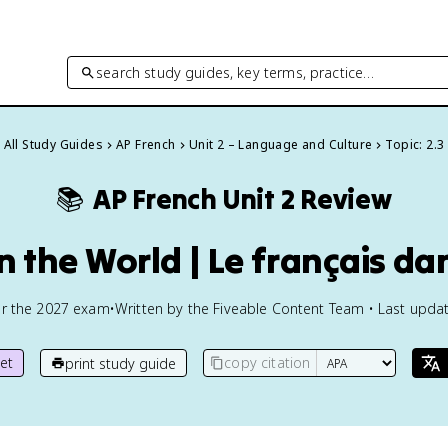
search study guides, key terms, practice…
All Study Guides
AP French
Unit 2 – Language and Culture
Topic: 2.3
📚
AP French
Unit 2 Review
in the World | Le français d
or the
2027
exam
•
Written by the Fiveable Content Team • Last updat
et
copy citation
print study guide