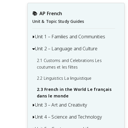
📚
AP French
Unit & Topic Study Guides
Unit 1 – Families and Communities
Unit 2 – Language and Culture
1.1 Community Activities Les activités
dans la communauté
2.1 Customs and Celebrations Les
1.2 Family Relationships Les relations
coutumes et les fêtes
familiales
2.2 Linguistics La linguistique
1.3 Social Interactions and Relationships
2.3 French in the World Le français
Les interactions et les relations sociales
dans le monde
1.4 Urban and Rural Communities Les
Unit 3 – Art and Creativity
communautés urbaines et rurales
Unit 4 – Science and Technology
3.1 Architecture L’architecture
3.2 Artistic Heritage Le patrimoine