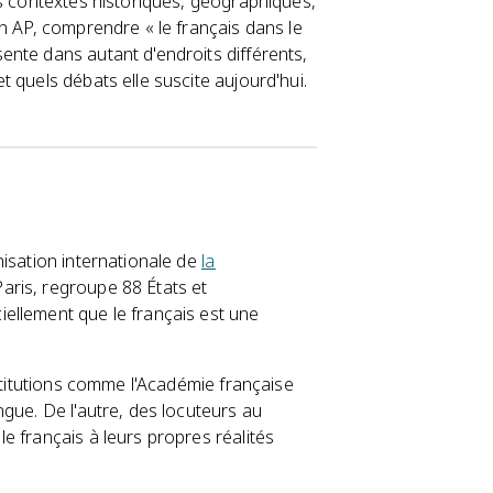
es contextes historiques, géographiques,
n AP, comprendre « le français dans le
nte dans autant d'endroits différents,
 quels débats elle suscite aujourd'hui.
nisation internationale de
la
Paris, regroupe 88 États et
ellement que le français est une
nstitutions comme l'Académie française
gue. De l'autre, des locuteurs au
e français à leurs propres réalités