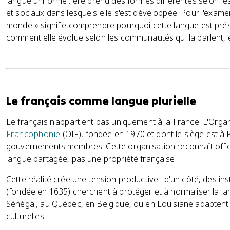
langue uniforme : elle prend des formes différentes selon l
et sociaux dans lesquels elle s'est développée. Pour l'exame
monde » signifie comprendre pourquoi cette langue est prése
comment elle évolue selon les communautés qui la parlent, et
Le français comme langue plurielle
Le français n'appartient pas uniquement à la France. L'Orga
Francophonie
(OIF), fondée en 1970 et dont le siège est à 
gouvernements membres. Cette organisation reconnaît offici
langue partagée, pas une propriété française.
Cette réalité crée une tension productive : d'un côté, des i
(fondée en 1635) cherchent à protéger et à normaliser la lan
Sénégal, au Québec, en Belgique, ou en Louisiane adaptent l
culturelles.