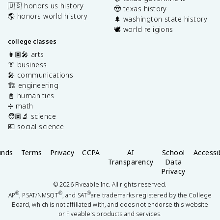
🇺🇸 honors us history
🤠 texas history
🌎 honors world history
🌲 washington state history
🕊️ world religions
college classes
👩🏽‍🎤 arts
👔 business
🎤 communications
🏗️ engineering
📓 humanities
➗ math
🧑🏽‍🔬 science
💶 social science
unds
Terms
Privacy
CCPA
AI
School
Accessib
Transparency
Data
Privacy
©
2026
Fiveable Inc. All rights reserved.
®
®
®
AP
, PSAT/NMSQT
, and SAT
are trademarks registered by the College
Board, which is not affiliated with, and does not endorse this website
or Fiveable's products and services.