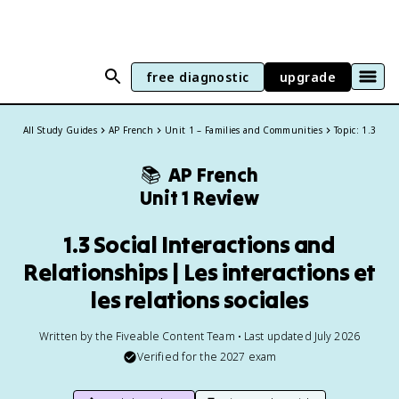
free diagnostic
upgrade
All Study Guides
AP French
Unit 1 – Families and Communities
Topic: 1.3
📚
AP French
Unit 1 Review
1.3 Social Interactions and
Relationships | Les interactions et
les relations sociales
Written by the Fiveable Content Team • Last updated July 2026
Verified for the
2027
exam