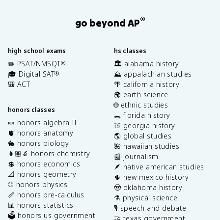
®
go beyond AP
high school exams
hs classes
✏️ PSAT/NMSQT
🏛️ alabama history
®
🎓 Digital SAT
⛰️ appalachian studies
®
🎒 ACT
🌴 california history
🌍 earth science
🌐 ethnic studies
honors classes
🐊 florida history
🍬 honors algebra II
🍑 georgia history
🫀 honors anatomy
🌎 global studies
🐇 honors biology
🌺 hawaiian studies
👩🏽‍🔬 honors chemistry
📰 journalism
💲 honors economics
🪶 native american studies
📐 honors geometry
🌵 new mexico history
⚾️ honors physics
🤠 oklahoma history
📏 honors pre-calculus
⚗️ physical science
📊 honors statistics
🎙️ speech and debate
🗳️ honors us government
🤝 texas government