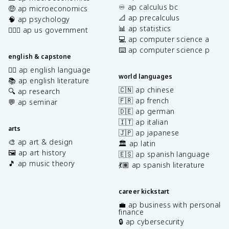
♾️ ap calculus bc
🤑 ap microeconomics
📐 ap precalculus
🧠 ap psychology
📊 ap statistics
👩🏾‍⚖️ ap us government
💻 ap computer science a
⌨️ ap computer science p
english & capstone
✍🏽 ap english language
world languages
📚 ap english literature
🇨🇳 ap chinese
🔍 ap research
🇫🇷 ap french
💬 ap seminar
🇩🇪 ap german
🇮🇹 ap italian
arts
🇯🇵 ap japanese
🎨 ap art & design
🏛️ ap latin
🖼️ ap art history
🇪🇸 ap spanish language
🎵 ap music theory
💃🏽 ap spanish literature
career kickstart
💼 ap business with personal
finance
🔒 ap cybersecurity