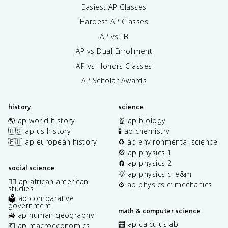
Easiest AP Classes
Hardest AP Classes
AP vs IB
AP vs Dual Enrollment
AP vs Honors Classes
AP Scholar Awards
history
science
🌎 ap world history
🧬 ap biology
🇺🇸 ap us history
🧪 ap chemistry
🇪🇺 ap european history
♻️ ap environmental science
🎡 ap physics 1
🧲 ap physics 2
social science
💡 ap physics c: e&m
✊🏿 ap african american
⚙️ ap physics c: mechanics
studies
🗳️ ap comparative
government
math & computer science
🚜 ap human geography
🧮 ap calculus ab
💶 ap macroeconomics