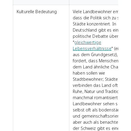
Kulturelle Bedeutung
Viele Landbewohner empfinde
dass die Politik sich zu sehr a
Städte konzentriert. In
Deutschland gibt es eine
politische Debatte über
"
gleichwertige
Lebensverhältnisse
" (ein Begr
aus dem Grundgesetz), der
fordert, dass Menschen auf
dem Land ähnliche Chancen
haben sollen wie
Stadtbewohner.; Städter
verbinden das Land oft mit
Ruhe, Natur und Tradition,
manchmal romantisiert.
Landbewohner sehen sich
selbst oft als bodenständig
und gemeinschaftsorientiert,
aber auch als benachteiligt.; I
der Schweiz gibt es eine stark