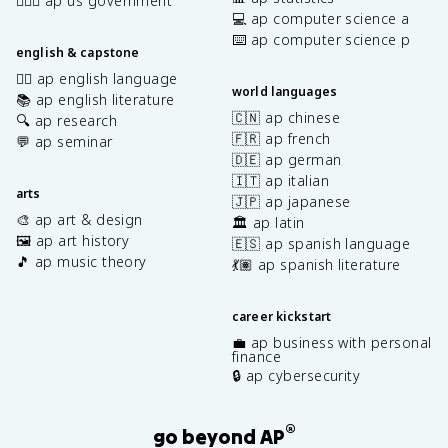
👩🏾‍⚖️ ap us government
💻 ap computer science a
⌨️ ap computer science p
english & capstone
✍🏽 ap english language
world languages
📚 ap english literature
🇨🇳 ap chinese
🔍 ap research
🇫🇷 ap french
💬 ap seminar
🇩🇪 ap german
🇮🇹 ap italian
arts
🇯🇵 ap japanese
🎨 ap art & design
🏛️ ap latin
🖼️ ap art history
🇪🇸 ap spanish language
🎵 ap music theory
💃🏽 ap spanish literature
career kickstart
💼 ap business with personal
finance
🔒 ap cybersecurity
®
go beyond AP