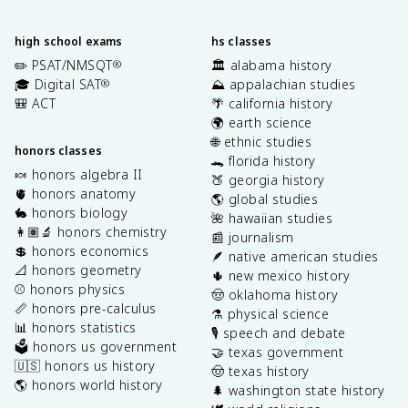
high school exams
hs classes
✏️ PSAT/NMSQT
🏛️ alabama history
®
🎓 Digital SAT
⛰️ appalachian studies
®
🎒 ACT
🌴 california history
🌍 earth science
🌐 ethnic studies
honors classes
🐊 florida history
🍬 honors algebra II
🍑 georgia history
🫀 honors anatomy
🌎 global studies
🐇 honors biology
🌺 hawaiian studies
👩🏽‍🔬 honors chemistry
📰 journalism
💲 honors economics
🪶 native american studies
📐 honors geometry
🌵 new mexico history
⚾️ honors physics
🤠 oklahoma history
📏 honors pre-calculus
⚗️ physical science
📊 honors statistics
🎙️ speech and debate
🗳️ honors us government
🤝 texas government
🇺🇸 honors us history
🤠 texas history
🌎 honors world history
🌲 washington state history