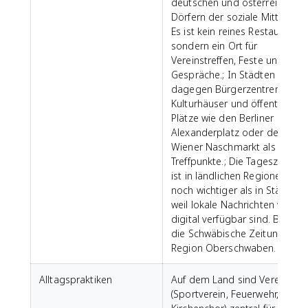
deutschen und österreichisch
Dörfern der soziale Mittelpunk
Es ist kein reines Restaurant,
sondern ein Ort für
Vereinstreffen, Feste und
Gespräche.; In Städten gibt e
dagegen Bürgerzentren,
Kulturhäuser und öffentliche
Plätze wie den Berliner
Alexanderplatz oder den
Wiener Naschmarkt als
Treffpunkte.; Die Tageszeitung
ist in ländlichen Regionen oft
noch wichtiger als in Städten,
weil lokale Nachrichten wenig
digital verfügbar sind. Beispiel
die Schwäbische Zeitung für d
Region Oberschwaben.
Alltagspraktiken
Auf dem Land sind Vereine
(Sportverein, Feuerwehr,