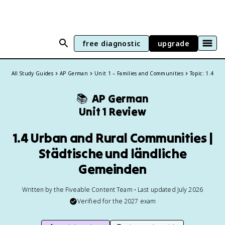
free diagnostic
upgrade
All Study Guides
AP German
Unit 1 – Families and Communities
Topic: 1.4
📚
AP German
Unit 1 Review
1.4 Urban and Rural Communities |
Städtische und ländliche
Gemeinden
Written by the Fiveable Content Team • Last updated July 2026
Verified for the
2027
exam