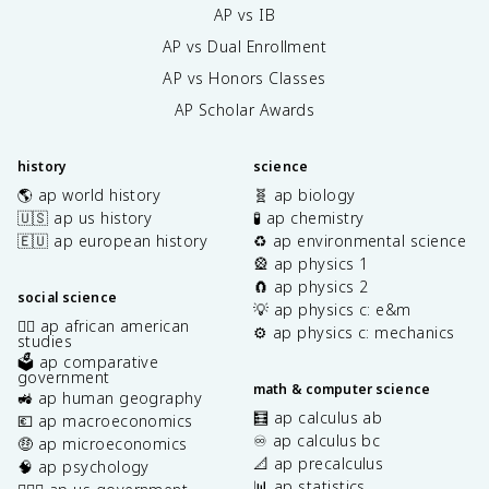
AP vs IB
AP vs Dual Enrollment
AP vs Honors Classes
AP Scholar Awards
history
science
🌎 ap world history
🧬 ap biology
🇺🇸 ap us history
🧪 ap chemistry
🇪🇺 ap european history
♻️ ap environmental science
🎡 ap physics 1
🧲 ap physics 2
social science
💡 ap physics c: e&m
✊🏿 ap african american
⚙️ ap physics c: mechanics
studies
🗳️ ap comparative
government
math & computer science
🚜 ap human geography
🧮 ap calculus ab
💶 ap macroeconomics
♾️ ap calculus bc
🤑 ap microeconomics
📐 ap precalculus
🧠 ap psychology
📊 ap statistics