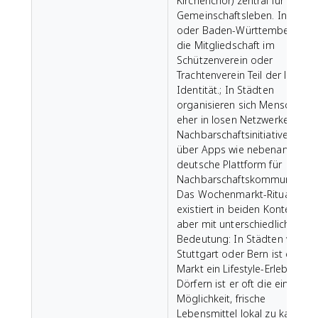
Kirchenchor) zentral für das
Gemeinschaftsleben. In Bayer
oder Baden-Württemberg ist
die Mitgliedschaft im
Schützenverein oder
Trachtenverein Teil der lokalen
Identität.; In Städten
organisieren sich Menschen
eher in losen Netzwerken,
Nachbarschaftsinitiativen ode
über Apps wie nebenan.de, ei
deutsche Plattform für
Nachbarschaftskommunikation
Das Wochenmarkt-Ritual
existiert in beiden Kontexten,
aber mit unterschiedlicher
Bedeutung: In Städten wie
Stuttgart oder Bern ist der
Markt ein Lifestyle-Erlebnis; in
Dörfern ist er oft die einzige
Möglichkeit, frische
Lebensmittel lokal zu kaufen.