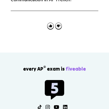
Start with un smartphone / un téléphone intelligent,
les réseaux sociaux, la messagerie instantanée, un
influenceur / une influenceuse, la désinformation, le
droit à la déconnexion. You should be able to
recognize these terms in context, use them in a
sentence, and connect them to a specific
francophone example instead of treating them like
isolated definitions.
®
every AP
exam is
fiveable