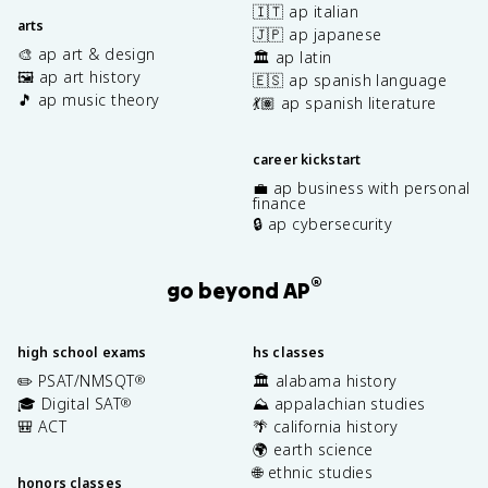
🇮🇹 ap italian
arts
🇯🇵 ap japanese
🎨 ap art & design
🏛️ ap latin
🖼️ ap art history
🇪🇸 ap spanish language
🎵 ap music theory
💃🏽 ap spanish literature
career kickstart
💼 ap business with personal
finance
🔒 ap cybersecurity
®
go beyond AP
high school exams
hs classes
✏️ PSAT/NMSQT
🏛️ alabama history
®
🎓 Digital SAT
⛰️ appalachian studies
®
🎒 ACT
🌴 california history
🌍 earth science
🌐 ethnic studies
honors classes