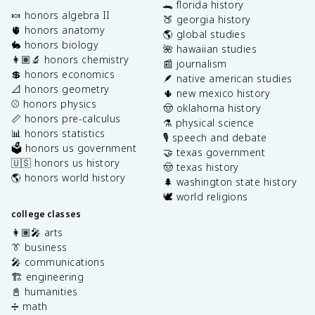
🐊 florida history
🍬 honors algebra II
🍑 georgia history
🫀 honors anatomy
🌎 global studies
🐇 honors biology
🌺 hawaiian studies
👩🏽‍🔬 honors chemistry
📰 journalism
💲 honors economics
🪶 native american studies
📐 honors geometry
🌵 new mexico history
⚾️ honors physics
🤠 oklahoma history
📏 honors pre-calculus
⚗️ physical science
📊 honors statistics
🎙️ speech and debate
🗳️ honors us government
🤝 texas government
🇺🇸 honors us history
🤠 texas history
🌎 honors world history
🌲 washington state history
🕊️ world religions
college classes
👩🏽‍🎤 arts
👔 business
🎤 communications
🏗️ engineering
📓 humanities
➗ math