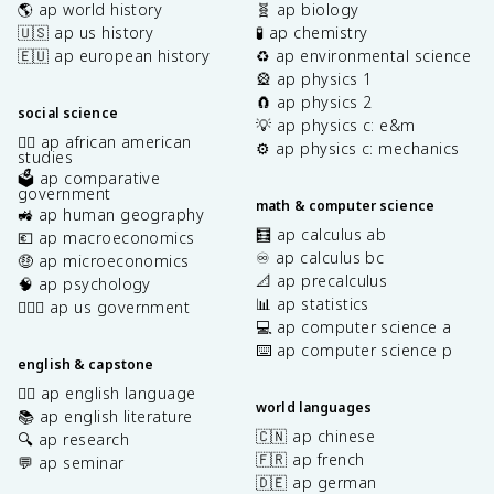
🌎 ap world history
🧬 ap biology
🇺🇸 ap us history
🧪 ap chemistry
🇪🇺 ap european history
♻️ ap environmental science
🎡 ap physics 1
🧲 ap physics 2
social science
💡 ap physics c: e&m
✊🏿 ap african american
⚙️ ap physics c: mechanics
studies
🗳️ ap comparative
government
math & computer science
🚜 ap human geography
🧮 ap calculus ab
💶 ap macroeconomics
♾️ ap calculus bc
🤑 ap microeconomics
📐 ap precalculus
🧠 ap psychology
📊 ap statistics
👩🏾‍⚖️ ap us government
💻 ap computer science a
⌨️ ap computer science p
english & capstone
✍🏽 ap english language
world languages
📚 ap english literature
🇨🇳 ap chinese
🔍 ap research
🇫🇷 ap french
💬 ap seminar
🇩🇪 ap german