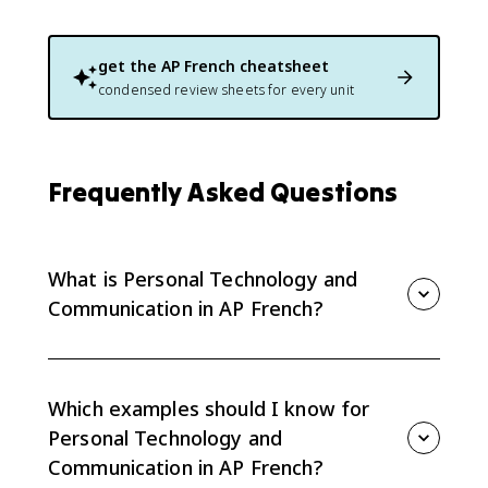
get the
AP French
cheatsheet
condensed review sheets for every unit
Frequently Asked Questions
What is Personal Technology and
Communication in AP French?
In AP French, Personal Technology and
Communication is a cultural topic used to interpret
francophone sources and explain what values or
Which examples should I know for
social patterns they reveal. This guide focuses on the
Personal Technology and
topic through concrete cultural examples and
Communication in AP French?
vocabulary such as un smartphone / un téléphone