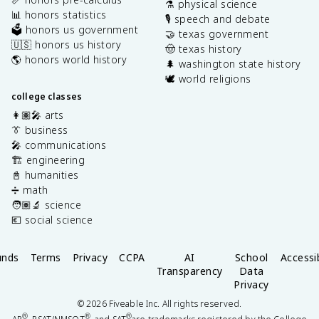
⚗️ physical science
📊 honors statistics
🎙️ speech and debate
🗳️ honors us government
🤝 texas government
🇺🇸 honors us history
🤠 texas history
🌎 honors world history
🌲 washington state history
🕊️ world religions
college classes
👩🏽‍🎤 arts
👔 business
🎤 communications
🏗️ engineering
📓 humanities
➗ math
🧑🏽‍🔬 science
💶 social science
unds
Terms
Privacy
CCPA
AI
School
Accessib
Transparency
Data
Privacy
©
2026
Fiveable Inc. All rights reserved.
®
®
®