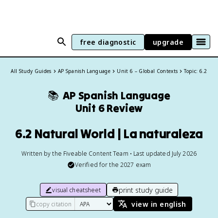
free diagnostic
upgrade
All Study Guides
AP Spanish Language
Unit 6 – Global Contexts
Topic: 6.2
📚
AP Spanish Language
Unit 6 Review
6.2 Natural World | La naturaleza
Written by the Fiveable Content Team • Last updated July 2026
Verified for the
2027
exam
print study guide
visual cheatsheet
view in english
copy citation