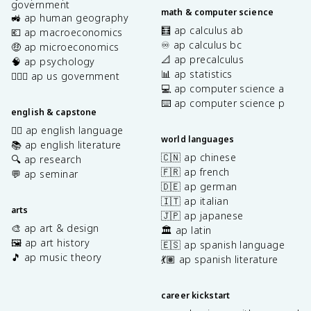
government
math & computer science
🚜 ap human geography
🧮 ap calculus ab
💶 ap macroeconomics
♾️ ap calculus bc
🤑 ap microeconomics
📐 ap precalculus
🧠 ap psychology
📊 ap statistics
👩🏾‍⚖️ ap us government
💻 ap computer science a
⌨️ ap computer science p
english & capstone
✍🏽 ap english language
world languages
📚 ap english literature
🇨🇳 ap chinese
🔍 ap research
🇫🇷 ap french
💬 ap seminar
🇩🇪 ap german
🇮🇹 ap italian
arts
🇯🇵 ap japanese
🎨 ap art & design
🏛️ ap latin
🖼️ ap art history
🇪🇸 ap spanish language
🎵 ap music theory
💃🏽 ap spanish literature
career kickstart