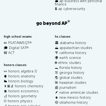
💼 ap business with personal
finance
🔒 ap cybersecurity
®
go beyond AP
high school exams
hs classes
✏️ PSAT/NMSQT
🏛️ alabama history
®
🎓 Digital SAT
⛰️ appalachian studies
®
🎒 ACT
🌴 california history
🌍 earth science
🌐 ethnic studies
honors classes
🐊 florida history
🍬 honors algebra II
🍑 georgia history
🫀 honors anatomy
🌎 global studies
🐇 honors biology
🌺 hawaiian studies
👩🏽‍🔬 honors chemistry
📰 journalism
💲 honors economics
🪶 native american studies
📐 honors geometry
🌵 new mexico history
⚾️ honors physics
🤠 oklahoma history
📏 honors pre-calculus