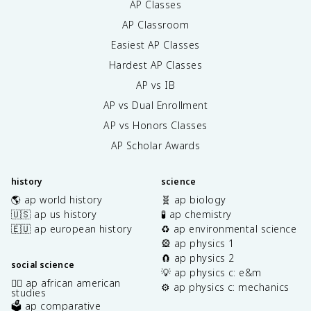
AP Classes
AP Classroom
Easiest AP Classes
Hardest AP Classes
AP vs IB
AP vs Dual Enrollment
AP vs Honors Classes
AP Scholar Awards
history
science
🌎 ap world history
🧬 ap biology
🇺🇸 ap us history
🧪 ap chemistry
🇪🇺 ap european history
♻️ ap environmental science
🎡 ap physics 1
🧲 ap physics 2
social science
💡 ap physics c: e&m
✊🏿 ap african american
⚙️ ap physics c: mechanics
studies
🗳️ ap comparative