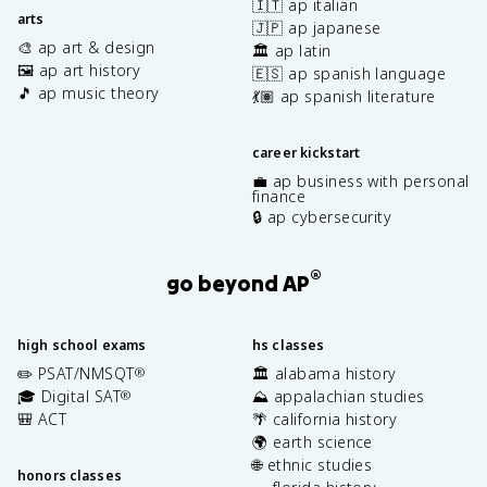
🇮🇹 ap italian
arts
🇯🇵 ap japanese
🎨 ap art & design
🏛️ ap latin
🖼️ ap art history
🇪🇸 ap spanish language
🎵 ap music theory
💃🏽 ap spanish literature
career kickstart
💼 ap business with personal
finance
🔒 ap cybersecurity
®
go beyond AP
high school exams
hs classes
✏️ PSAT/NMSQT
🏛️ alabama history
®
🎓 Digital SAT
⛰️ appalachian studies
®
🎒 ACT
🌴 california history
🌍 earth science
🌐 ethnic studies
honors classes