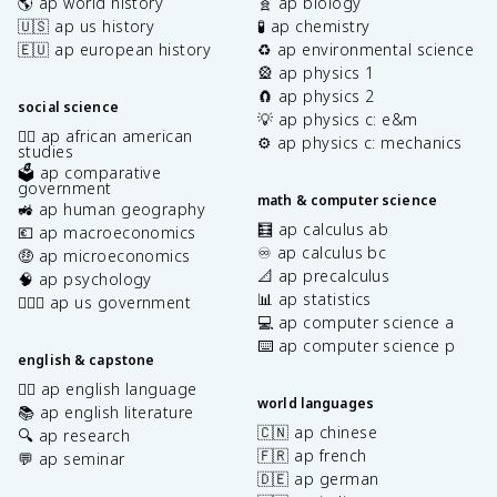
🌎 ap world history
🧬 ap biology
🇺🇸 ap us history
🧪 ap chemistry
🇪🇺 ap european history
♻️ ap environmental science
🎡 ap physics 1
🧲 ap physics 2
social science
💡 ap physics c: e&m
✊🏿 ap african american
⚙️ ap physics c: mechanics
studies
🗳️ ap comparative
government
math & computer science
🚜 ap human geography
🧮 ap calculus ab
💶 ap macroeconomics
♾️ ap calculus bc
🤑 ap microeconomics
📐 ap precalculus
🧠 ap psychology
📊 ap statistics
👩🏾‍⚖️ ap us government
💻 ap computer science a
⌨️ ap computer science p
english & capstone
✍🏽 ap english language
world languages
📚 ap english literature
🇨🇳 ap chinese
🔍 ap research
🇫🇷 ap french
💬 ap seminar
🇩🇪 ap german