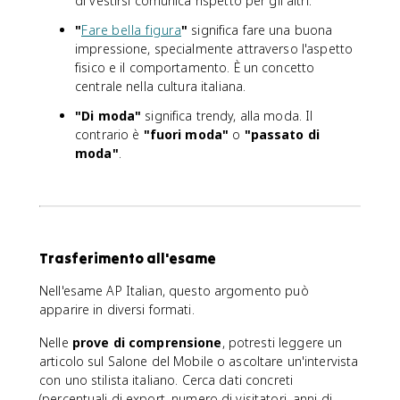
di vestirsi comunica rispetto per gli altri.
"
Fare bella figura
"
significa fare una buona
impressione, specialmente attraverso l'aspetto
fisico e il comportamento. È un concetto
centrale nella cultura italiana.
"Di moda"
significa trendy, alla moda. Il
contrario è
"fuori moda"
o
"passato di
moda"
.
Trasferimento all'esame
Nell'esame AP Italian, questo argomento può
apparire in diversi formati.
Nelle
prove di comprensione
, potresti leggere un
articolo sul Salone del Mobile o ascoltare un'intervista
con uno stilista italiano. Cerca dati concreti
(percentuali di export, numero di visitatori, anni di