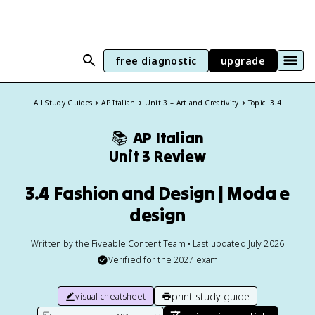
free diagnostic
upgrade
All Study Guides
AP Italian
Unit 3 – Art and Creativity
Topic: 3.4
📚
AP Italian
Unit 3 Review
3.4 Fashion and Design | Moda e
design
Written by the Fiveable Content Team • Last updated July 2026
Verified for the
2027
exam
print study guide
visual cheatsheet