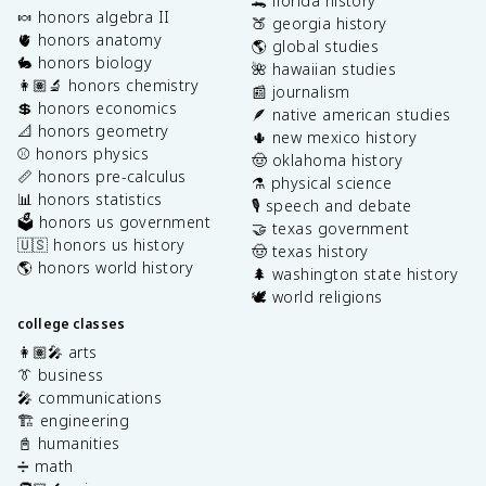
🐊 florida history
🍬 honors algebra II
🍑 georgia history
🫀 honors anatomy
🌎 global studies
🐇 honors biology
🌺 hawaiian studies
👩🏽‍🔬 honors chemistry
📰 journalism
💲 honors economics
🪶 native american studies
📐 honors geometry
🌵 new mexico history
⚾️ honors physics
🤠 oklahoma history
📏 honors pre-calculus
⚗️ physical science
📊 honors statistics
🎙️ speech and debate
🗳️ honors us government
🤝 texas government
🇺🇸 honors us history
🤠 texas history
🌎 honors world history
🌲 washington state history
🕊️ world religions
college classes
👩🏽‍🎤 arts
👔 business
🎤 communications
🏗️ engineering
📓 humanities
➗ math