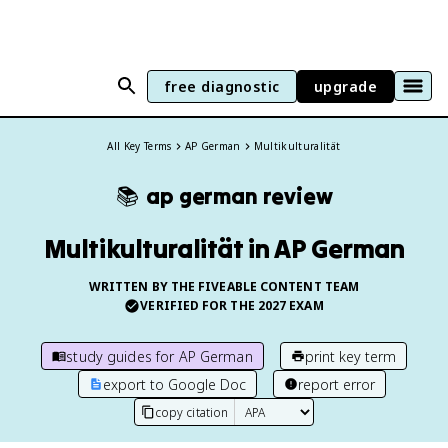
free diagnostic
upgrade
All Key Terms
AP German
Multikulturalität
📚
ap german
review
Multikulturalität in AP German
WRITTEN BY THE FIVEABLE CONTENT TEAM
VERIFIED FOR THE
2027
EXAM
study guides for
AP German
print key term
export to Google Doc
report error
copy citation