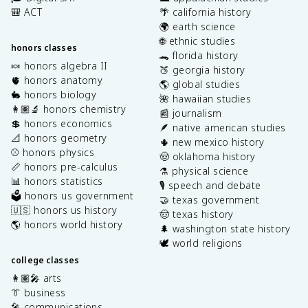
🎒 ACT
🌴 california history
🌍 earth science
🌐 ethnic studies
honors classes
🐊 florida history
🍬 honors algebra II
🍑 georgia history
🫀 honors anatomy
🌎 global studies
🐇 honors biology
🌺 hawaiian studies
👩🏽‍🔬 honors chemistry
📰 journalism
💲 honors economics
🪶 native american studies
📐 honors geometry
🌵 new mexico history
⚾️ honors physics
🤠 oklahoma history
📏 honors pre-calculus
⚗️ physical science
📊 honors statistics
🎙️ speech and debate
🗳️ honors us government
🤝 texas government
🇺🇸 honors us history
🤠 texas history
🌎 honors world history
🌲 washington state history
🕊️ world religions
college classes
👩🏽‍🎤 arts
👔 business
🎤 communications