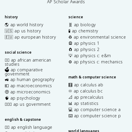
AP Scholar Awards
history
science
🌎 ap world history
🧬 ap biology
🇺🇸 ap us history
🧪 ap chemistry
🇪🇺 ap european history
♻️ ap environmental science
🎡 ap physics 1
🧲 ap physics 2
social science
💡 ap physics c: e&m
✊🏿 ap african american
⚙️ ap physics c: mechanics
studies
🗳️ ap comparative
government
math & computer science
🚜 ap human geography
🧮 ap calculus ab
💶 ap macroeconomics
♾️ ap calculus bc
🤑 ap microeconomics
📐 ap precalculus
🧠 ap psychology
📊 ap statistics
👩🏾‍⚖️ ap us government
💻 ap computer science a
⌨️ ap computer science p
english & capstone
✍🏽 ap english language
world languages