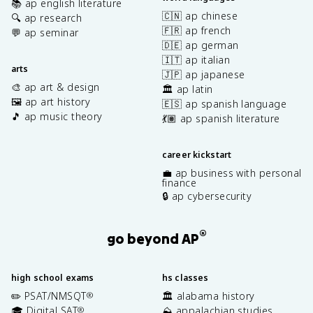
📚 ap english literature
🇨🇳 ap chinese
🔍 ap research
🇫🇷 ap french
💬 ap seminar
🇩🇪 ap german
🇮🇹 ap italian
arts
🇯🇵 ap japanese
🎨 ap art & design
🏛️ ap latin
🖼️ ap art history
🇪🇸 ap spanish language
🎵 ap music theory
💃🏽 ap spanish literature
career kickstart
💼 ap business with personal
finance
🔒 ap cybersecurity
®
go beyond AP
high school exams
hs classes
✏️ PSAT/NMSQT
🏛️ alabama history
®
🎓 Digital SAT
⛰️ appalachian studies
®