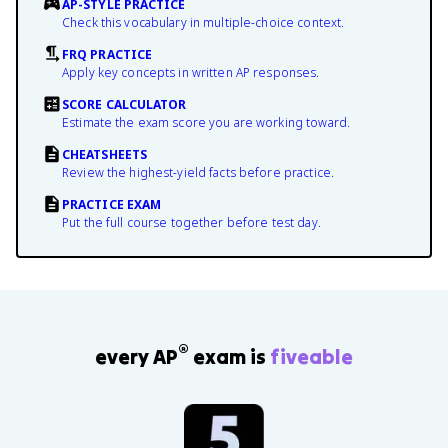
AP-STYLE PRACTICE
Check this vocabulary in multiple-choice context.
FRQ PRACTICE
Apply key concepts in written AP responses.
SCORE CALCULATOR
Estimate the exam score you are working toward.
CHEATSHEETS
Review the highest-yield facts before practice.
PRACTICE EXAM
Put the full course together before test day.
®
every AP
exam is
fiveable