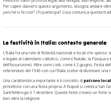
riflettono valori profondi legati alla famiglia, alla religione, a
Per capire davvero questo argomento, bisogna andare oltre l
perché
si fa così?
Chi
partecipa?
Cosa
comunica questa tradiz
Le festività in Italia: contesto generale
L'Italia ha una rete di festività nazionali e locali che spess
e legate al calendario cattolico, come il Natale, la Pasqua e 
dell'Assunzione). Altre sono civili, come il 2 giugno, Festa 
referendum del 1946 con cui l'Italia scelse di diventare una 
Una caratteristica importante è il concetto di
patrono loca
protettore con una festa propria. A Napoli si celebra San Ge
Sant'Ambrogio il 7 dicembre. Queste feste creano un forte s
ben oltre la religione.