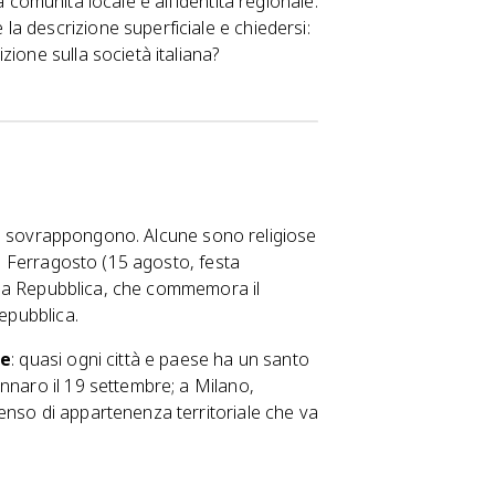
lla comunità locale e all'identità regionale.
a descrizione superficiale e chiedersi:
ione sulla società italiana?
o si sovrappongono. Alcune sono religiose
il Ferragosto (15 agosto, festa
della Repubblica, che commemora il
repubblica.
le
: quasi ogni città e paese ha un santo
nnaro il 19 settembre; a Milano,
enso di appartenenza territoriale che va