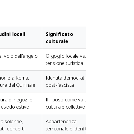
dini locali
Significato
culturale
te, volo dell'angelo
Orgoglio locale vs.
tensione turistica
monie a Roma,
Identità democratica
ura del Quirinale
post-fascista
ura di negozi e
Il riposo come valore
i, esodo estivo
culturale collettivo
a solenne,
Appartenenza
ti, concerti
territoriale e identità