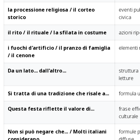
la processione religiosa / il corteo
eventi pub
storico
civica
il rito / il rituale / la sfilata in costume
azioni ri
i fuochi d'artificio / il pranzo di famiglia
elementi r
/ il cenone
Da un lato... dall'altro...
struttura
letture
Si tratta di una tradizione che risale a...
formula u
Questa festa riflette il valore di...
frase effi
culturale
Non si può negare che... / Molti italiani
formule p
considerano...
diffuse