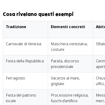
Cosa rivelano questi esempi
Tradizione
Elementi concreti
Abitu
Carnevale di Venezia
Maschera veneziana,
Sfila
costumi
Festa della Repubblica
Parata, discorso
Ceri
presidenziale
apert
Ferragosto
Vacanze al mare,
Chius
grigliate
uffic
Festa del patrono
Processione religiosa,
Mess
locale
fuochi d'artificio
merca