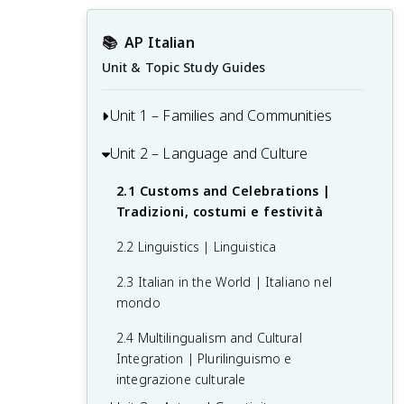
📚
AP Italian
Unit & Topic Study Guides
Unit 1 – Families and Communities
Unit 2 – Language and Culture
Unit 1 Overview and Possible Essay
Prompts: Families in Italy
2.1 Customs and Celebrations |
1.1 Community Activities | Iniziative nella
Tradizioni, costumi e festività
comunità
2.2 Linguistics | Linguistica
1.2 Family Relationships | Rapporti
2.3 Italian in the World | Italiano nel
familiari
mondo
1.3 Social Interactions and Relationships
2.4 Multilingualism and Cultural
| Interazioni e rapporti sociali
Integration | Plurilinguismo e
1.4 Urban and Rural Communities |
integrazione culturale
Comunità urbane e rurali