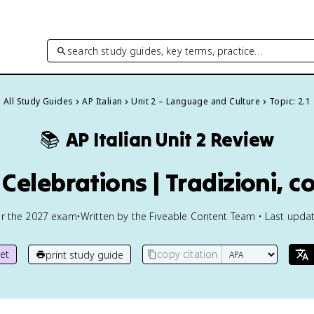
search study guides, key terms, practice…
All Study Guides
AP Italian
Unit 2 – Language and Culture
Topic: 2.1
📚
AP Italian
Unit 2 Review
Celebrations | Tradizioni, co
or the
2027
exam
•
Written by the Fiveable Content Team • Last updat
et
copy citation
print study guide