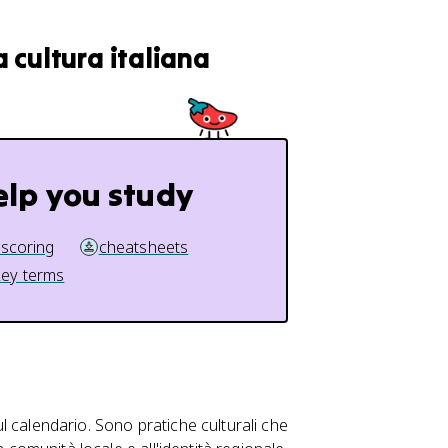
a cultura italiana
elp you study
 scoring
cheatsheets
key terms
sul calendario. Sono pratiche culturali che